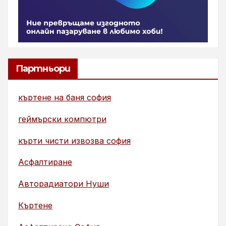
Партньори
къртене на баня софия
геймърски компютри
кърти чисти извозва софия
Асфалтиране
Авторадиатори Нуши
Къртене