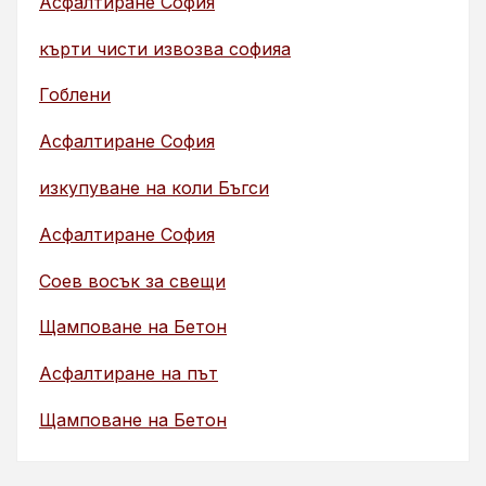
Асфалтиране София
кърти чисти извозва софияа
Гоблени
Асфалтиране София
изкупуване на коли Бъгси
Асфалтиране София
Соев восък за свещи
Щамповане на Бетон
Асфалтиране на път
Щамповане на Бетон