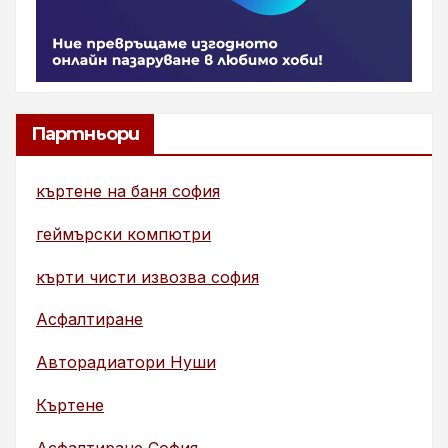
Партньори
къртене на баня софия
геймърски компютри
кърти чисти извозва софия
Асфалтиране
Авторадиатори Нуши
Къртене
Асфалтиране София