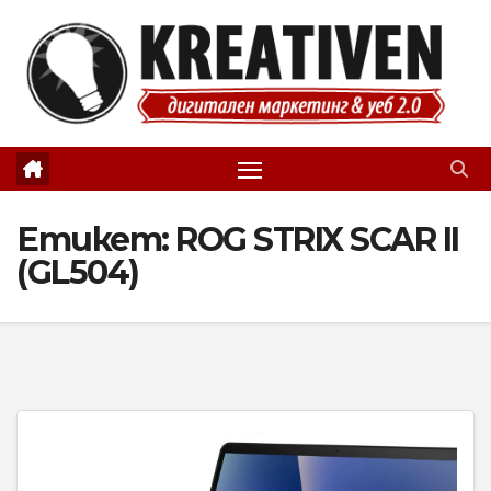
Skip
to
content
Етикет:
ROG STRIX SCAR II
(GL504)