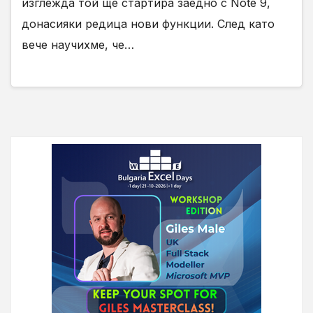
изглежда той ще стартира заедно с Note 9,
донасияки редица нови функции. След като
вече научихме, че…