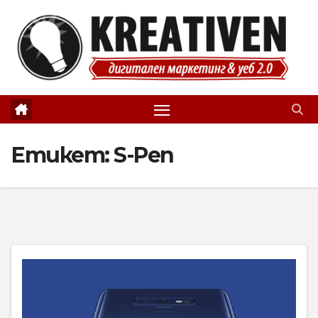
Skip
to
content
Етикет:
S-Pen