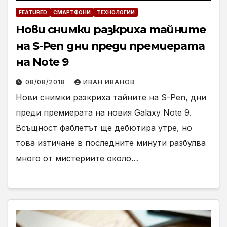
FEATURED
СМАРТФОНИ
ТЕХНОЛОГИИ
Нови снимки разкриха тайните
на S-Pen дни преди премиерата
на Note 9
08/08/2018
ИВАН ИВАНОВ
Нови снимки разкриха тайните на S-Pen, дни
преди премиерата на новия Galaxy Note 9.
Всъщност фаблетът ще дебютира утре, но
това изтичане в последните минути разбулва
много от мистериите около…