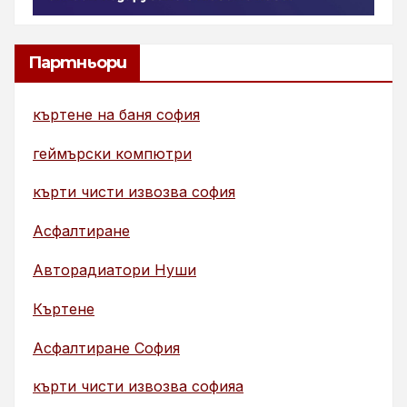
Партньори
къртене на баня софия
геймърски компютри
кърти чисти извозва софия
Асфалтиране
Авторадиатори Нуши
Къртене
Асфалтиране София
кърти чисти извозва софияа