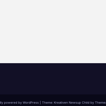
dly powered by WordPress
|
Theme: Kreativen Newsup Child by
Themea