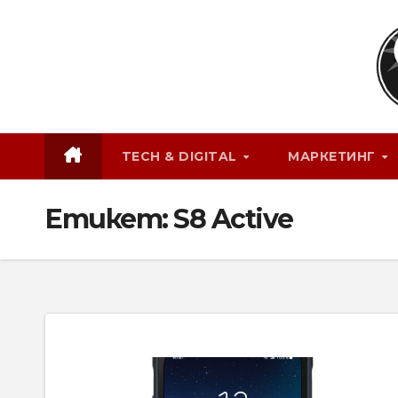
Skip
to
content
TECH & DIGITAL
МАРКЕТИНГ
Етикет:
S8 Active