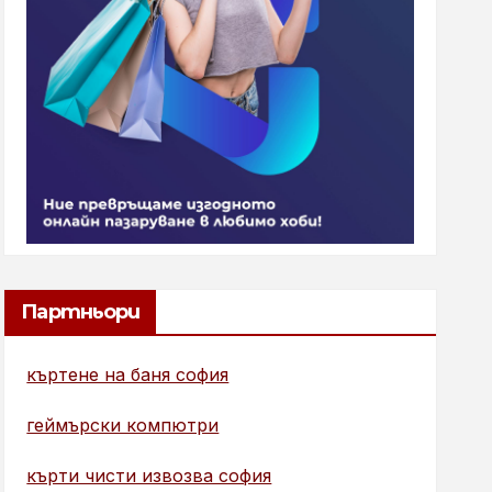
Партньори
къртене на баня софия
геймърски компютри
кърти чисти извозва софия