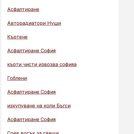
Асфалтиране
Авторадиатори Нуши
Къртене
Асфалтиране София
кърти чисти извозва софияа
Гоблени
Асфалтиране София
изкупуване на коли Бъгси
Асфалтиране София
Соев восък за свещи