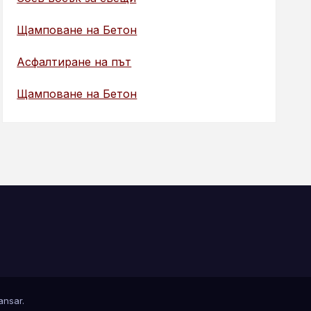
Щамповане на Бетон
Асфалтиране на път
Щамповане на Бетон
nsar
.