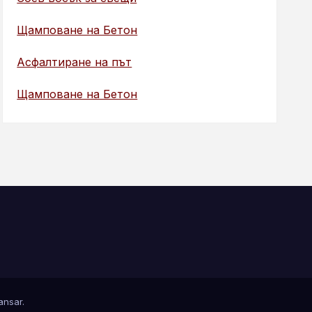
Щамповане на Бетон
Асфалтиране на път
Щамповане на Бетон
nsar
.