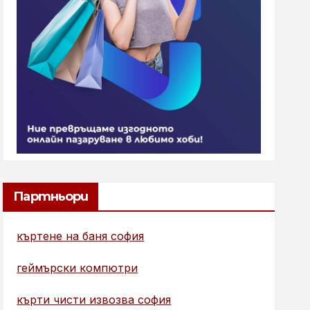
Партньори
къртене на баня софия
геймърски компютри
кърти чисти извозва софия