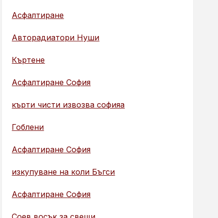
Асфалтиране
Авторадиатори Нуши
Къртене
Асфалтиране София
кърти чисти извозва софияа
Гоблени
Асфалтиране София
изкупуване на коли Бъгси
Асфалтиране София
Соев восък за свещи