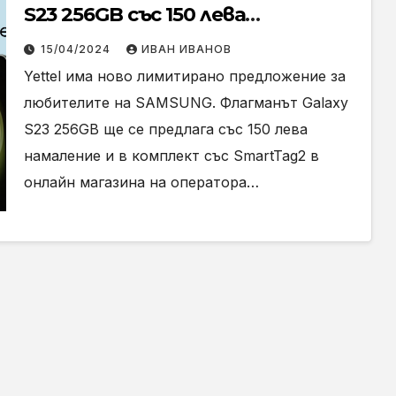
S23 256GB със 150 лева
отстъпка в своя онлайн
15/04/2024
ИВАН ИВАНОВ
магазин до 17 април
Yettel има ново лимитирано предложение за
любителите на SAMSUNG. Флагманът Galaxy
S23 256GB ще се предлага със 150 лева
намаление и в комплект със SmartTag2 в
онлайн магазина на оператора…