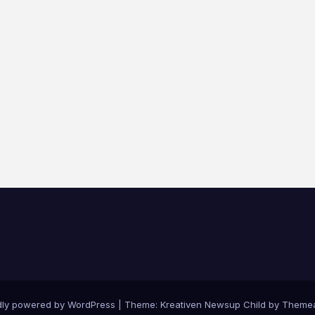
dly powered by WordPress
|
Theme: Kreativen Newsup Child by
Themea