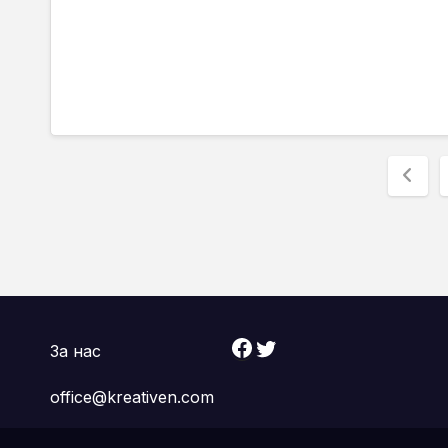
Раз
на
пуб
на
стр
Facebook
Twitter
За нас
office@kreativen.com