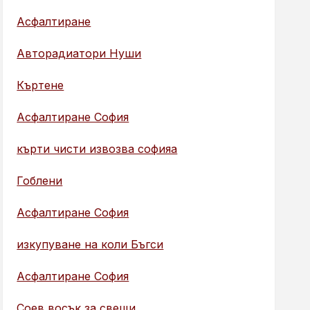
Асфалтиране
Авторадиатори Нуши
Къртене
Асфалтиране София
кърти чисти извозва софияа
Гоблени
Асфалтиране София
изкупуване на коли Бъгси
Асфалтиране София
Соев восък за свещи