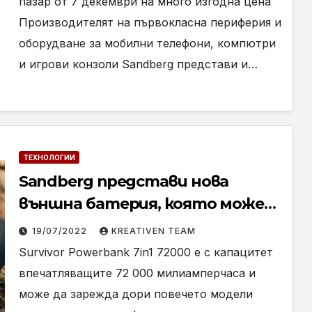
пазар от 7 декември на много изгодна цена
Производителят на първокласна периферия и
оборудване за мобилни телефони, компютри
и игрови конзоли Sandberg представи и…
ТЕХНОЛОГИИ
Sandberg представи нова
външна батерия, която може
да обезпечи с енергия
19/07/2022
KREATIVEN TEAM
смартфон цял месец, при
Survivor Powerbank 7in1 72000 е с капацитет
ежедневно зареждане
впечатляващите 72 000 милиамперчаса и
може да зарежда дори повечето модели