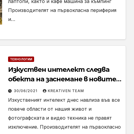
лаптопи, както и кафе машина за къмпинг
Производителят на първокласна периферия
и…
ТЕХНОЛОГИИ
Изкуствен интелект следва
обекта на заснемане в новите
камери и стойки за смартфони
30/06/2021
KREATIVEN TEAM
на Sandberg
Изкуственият интелект днес навлиза във все
повече области от нашия живот и
фотографската и видео техника не правят
изключение. Производителят на първокласно