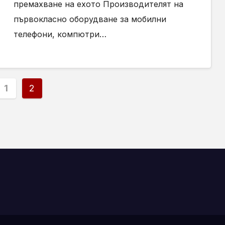
премахване на ехото Производителят на
първокласно оборудване за мобилни
телефони, компютри…
деляне
1
2
ликациите
аници