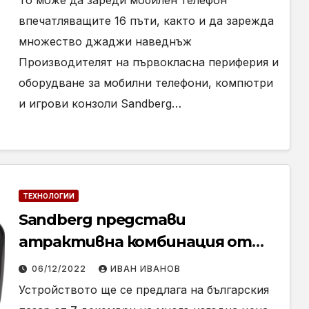
То може да зареди мобилен телефон
100W 38400
впечатляващите 16 пъти, както и да зарежда
множество джаджи наведнъж
Производителят на първокласна периферия и
оборудване за мобилни телефони, компютри
и игрови конзоли Sandberg…
ТЕХНОЛОГИИ
Sandberg представи
атрактивна комбинация от
безжични слушалки и външна
06/12/2022
ИВАН ИВАНОВ
батерия
Устройството ще се предлага на българския