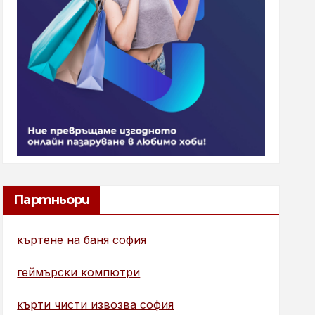
Партньори
къртене на баня софия
геймърски компютри
кърти чисти извозва софия