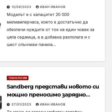
и компютри в движение
12/09/2023
ИВАН ИВАНОВ
Моделът е с капацитет 20 000
милиамперчаса, което е достатъчно да
обезпечи нуждите от ток на един човек за
цяла седмица, а в добавка разполага и с
шест слънчеви панела…
ТЕХНОЛОГИИ
Sandberg представи новото си
мощно преносимо зарядно
устройство за смартфони и
27/01/2023
ИВАН ИВАНОВ
лаптопи Powerbank USB-C PD