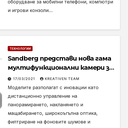
оборудване за мобилни телефони, компютри
и игрови конзоли…
ТЕХНОЛОГИИ
Sandberg представи нова гама
мултифункционални камери за
онлайн срещи
17/03/2021
KREATIVEN TEAM
Моделите разполагат с иновации като
дистанционно управление на
панорамирането, накланянето и
мащабирането, широкоъгълна оптика,
филтриране на фоновите шумове и