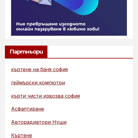
Партньори
къртене на баня софия
геймърски компютри
кърти чисти извозва софия
Асфалтиране
Авторадиатори Нуши
Къртене