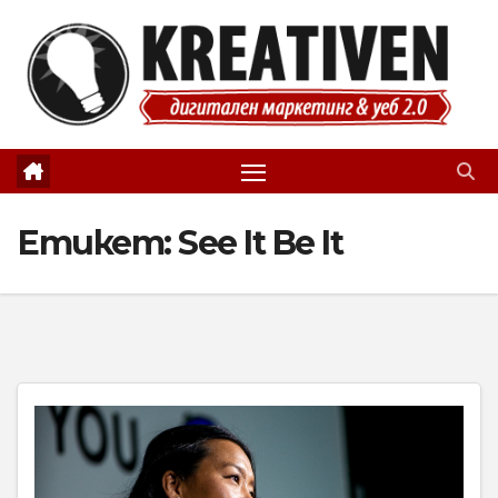
Skip
to
content
Етикет:
See It Be It