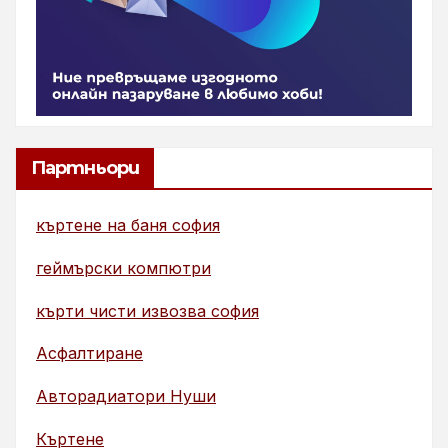
Партньори
къртене на баня софия
геймърски компютри
кърти чисти извозва софия
Асфалтиране
Авторадиатори Нуши
Къртене