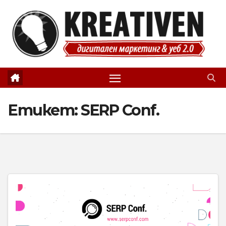
Skip
to
content
Етикет:
SERP Conf.