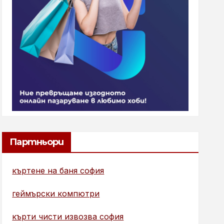
Партньори
къртене на баня софия
геймърски компютри
кърти чисти извозва софия