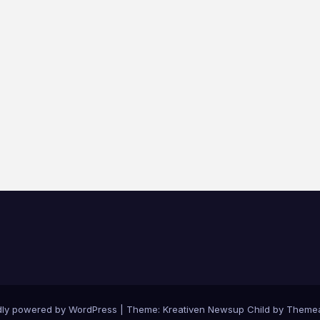
dly powered by WordPress
|
Theme: Kreativen Newsup Child by
Themea