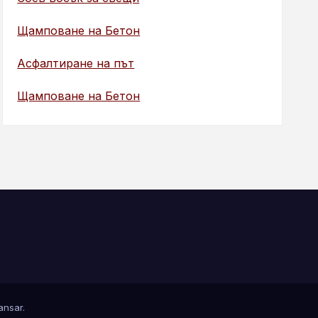
Щамповане на Бетон
Асфалтиране на път
Щамповане на Бетон
nsar
.