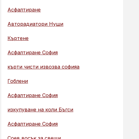
Асфалтиране
Авторадиатори Нуши
Къртене
Асфалтиране София
кърти чисти извозва софияа
Гоблени
Асфалтиране София
изкупуване на коли Бъгси
Асфалтиране София
Соев восък за свещи