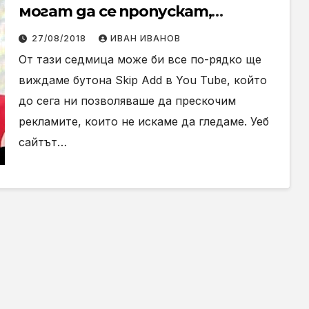
могат да се пропускат,
достигат до все повече
27/08/2018
ИВАН ИВАНОВ
създатели на клипове
От тази седмица може би все по-рядко ще
виждаме бутона Skip Add в You Tube, който
до сега ни позволяваше да прескочим
рекламите, които не искаме да гледаме. Уеб
сайтът…