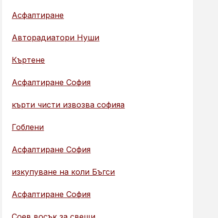
Асфалтиране
Авторадиатори Нуши
Къртене
Асфалтиране София
кърти чисти извозва софияа
Гоблени
Асфалтиране София
изкупуване на коли Бъгси
Асфалтиране София
Соев восък за свещи