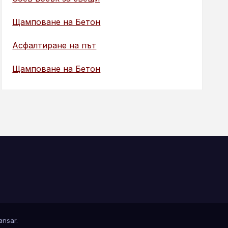
Щамповане на Бетон
Асфалтиране на път
Щамповане на Бетон
nsar
.