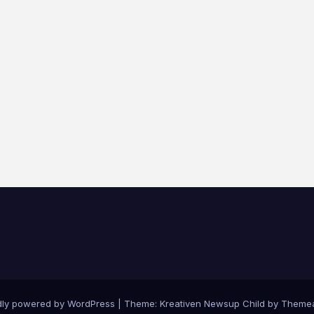
dly powered by WordPress
|
Theme: Kreativen Newsup Child by
Themea