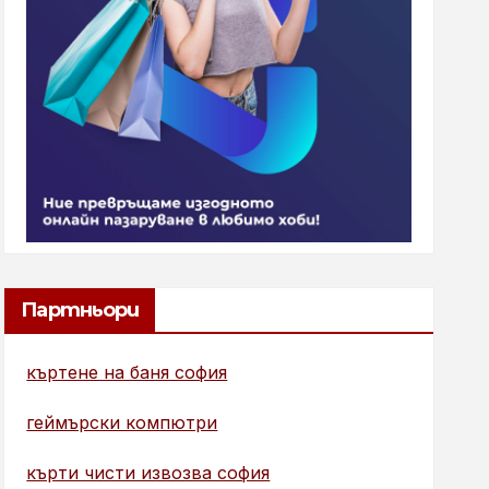
Партньори
къртене на баня софия
геймърски компютри
кърти чисти извозва софия