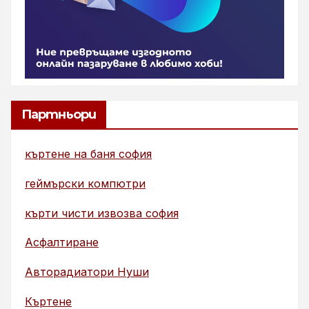
Партньори
къртене на баня софия
геймърски компютри
кърти чисти извозва софия
Асфалтиране
Авторадиатори Нуши
Къртене