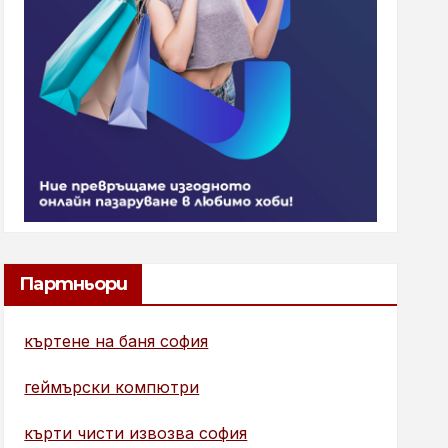
Партньори
къртене на баня софия
геймърски компютри
кърти чисти извозва софия