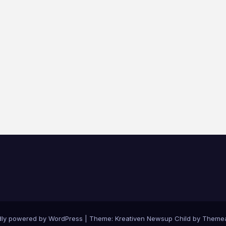
dly powered by WordPress
|
Theme: Kreativen Newsup Child by
Themea