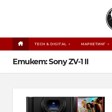
Skip
to
content
TECH & DIGITAL
МАРКЕТИНГ
Етикет:
Sony ZV-1 II