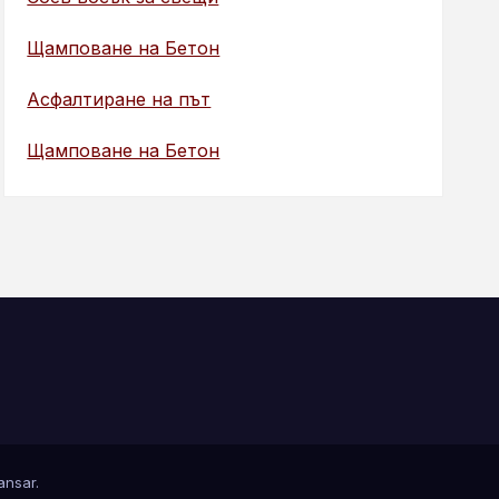
Щамповане на Бетон
Асфалтиране на път
Щамповане на Бетон
nsar
.