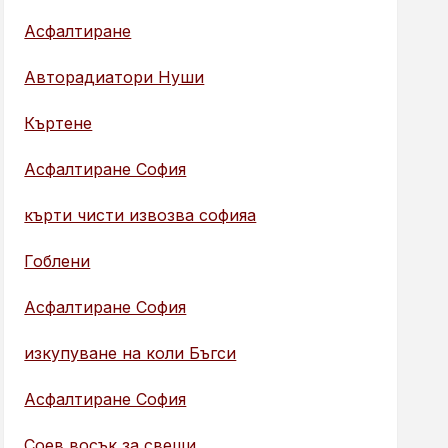
Асфалтиране
Авторадиатори Нуши
Къртене
Асфалтиране София
кърти чисти извозва софияа
Гоблени
Асфалтиране София
изкупуване на коли Бъгси
Асфалтиране София
Соев восък за свещи