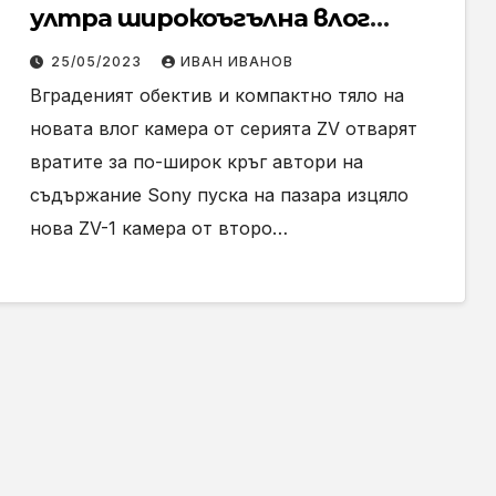
ултра широкоъгълна влог
камера с варио обектив – ZV-1 II
25/05/2023
ИВАН ИВАНОВ
Вграденият обектив и компактно тяло на
новата влог камера от серията ZV отварят
вратите за по-широк кръг автори на
съдържание Sony пуска на пазара изцяло
нова ZV-1 камера от второ…