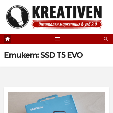
Skip
to
content
Етикет:
SSD T5 EVO