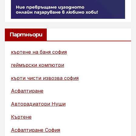
Партньори
къртене на баня софия
геймърски компютри
кърти чисти извозва софия
Асфалтиране
Авторадиатори Нуши
Къртене
Асфалтиране София