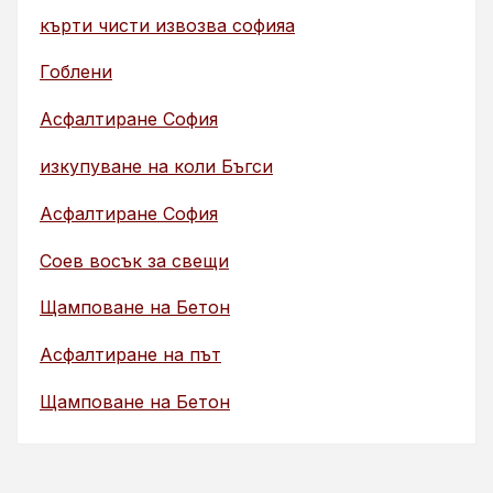
кърти чисти извозва софияа
Гоблени
Асфалтиране София
изкупуване на коли Бъгси
Асфалтиране София
Соев восък за свещи
Щамповане на Бетон
Асфалтиране на път
Щамповане на Бетон