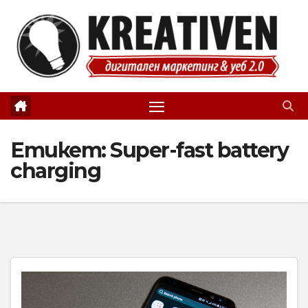
Skip
to
content
Етикет:
Super-fast battery
charging