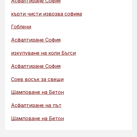
Асфалтиране София
кърти чисти извозва софияа
Гоблени
Асфалтиране София
изкупуване на коли Бъгси
Асфалтиране София
Соев восък за свещи
Щамповане на Бетон
Асфалтиране на път
Щамповане на Бетон