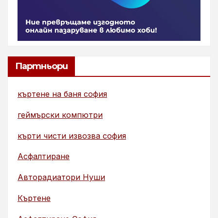
Партньори
къртене на баня софия
геймърски компютри
кърти чисти извозва софия
Асфалтиране
Авторадиатори Нуши
Къртене