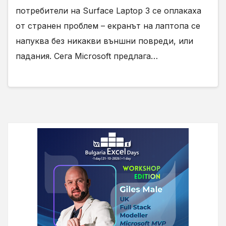
потребители на Surface Laptop 3 се оплакаха
от странен проблем – екранът на лаптопа се
напуква без никакви външни повреди, или
падания. Сега Microsoft предлага…