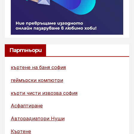
Партньори
къртене на баня софия
геймърски компютри
кърти чисти извозва софия
Асфалтиране
Авторадиатори Нуши
Къртене