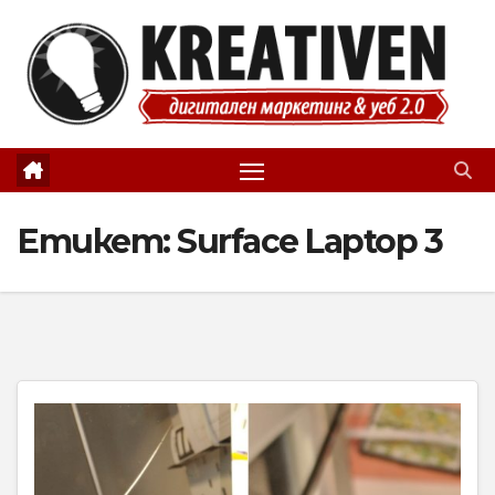
Skip
to
content
Етикет:
Surface Laptop 3