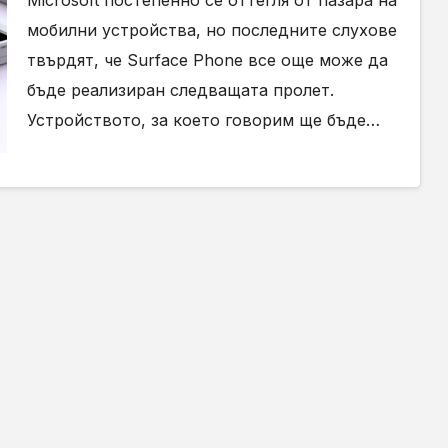
Microsoft постепенно се оттегля от пазара на
мобилни устройства, но последните слухове
твърдят, че Surface Phone все още може да
бъде реализиран следващата пролет.
Устройството, за което говорим ще бъде…