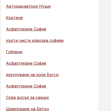
Авторадиатори Нуши
Къртене
Асфалтиране София
кърти чисти извозва софияа
Гоблени
Асфалтиране София
изкупуване на коли Бъгси
Асфалтиране София
Соев восък за свещи
Щамповане на Бетон