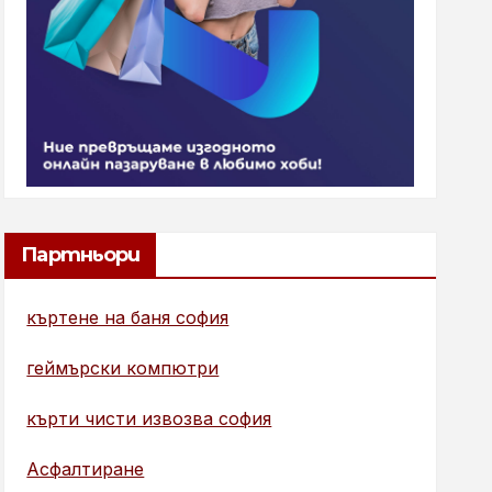
Партньори
къртене на баня софия
геймърски компютри
кърти чисти извозва софия
Асфалтиране