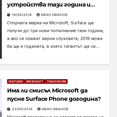
устройства тази година и
едно от тях може да е Surface
19/06/2018
ИВАН ИВАНОВ
Phone
Спорната марка на Microsoft, Surface ще
получи до три нови попълнения тази година,
а ако се окажат верни слуховете, 2018 може
би ще е годината, в която гигантът ще се…
FEATURED
MICROSOFT
ТЕХНОЛОГИИ
Има ли смисъл Microsoft да
пусне Surface Phone догодина?
23/06/2016
ИВАН ИВАНОВ