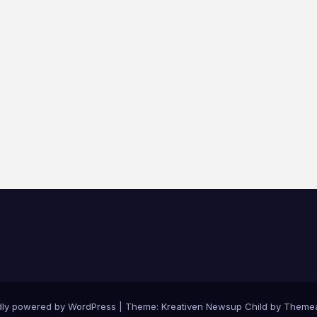
dly powered by WordPress
|
Theme: Kreativen Newsup Child by
Themea