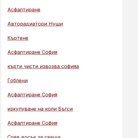
Асфалтиране
Авторадиатори Нуши
Къртене
Асфалтиране София
кърти чисти извозва софияа
Гоблени
Асфалтиране София
изкупуване на коли Бъгси
Асфалтиране София
Соев восък за свещи