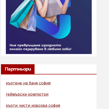
Партньори
къртене на баня софия
геймърски компютри
кърти чисти извозва софия