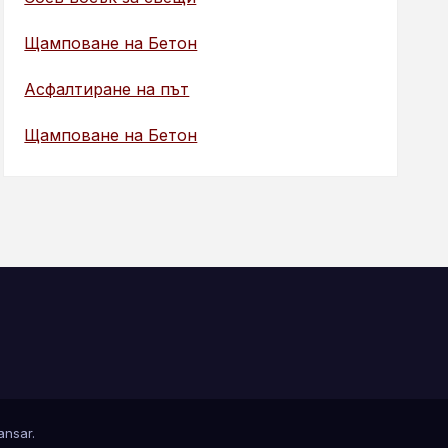
Щамповане на Бетон
Асфалтиране на път
Щамповане на Бетон
nsar
.