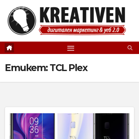
Skip
to
content
Етикет:
TCL Plex