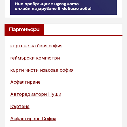
Партньори
къртене на баня софия
геймърски компютри
кърти чисти извозва софия
Асфалтиране
Авторадиатори Нуши
Къртене
Асфалтиране София