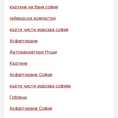
къртене на баня софия
геймърски компютри
кърти чисти извозва софия
Асфалтиране
Авторадиатори Нуши
Къртене
Асфалтиране София
кърти чисти извозва софияа
Гоблени
Асфалтиране София