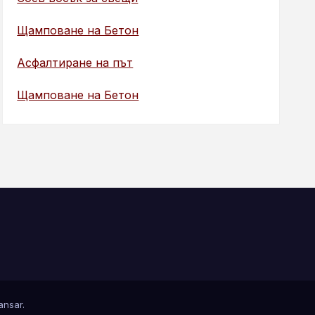
Щамповане на Бетон
Асфалтиране на път
Щамповане на Бетон
nsar
.