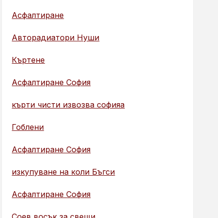
Асфалтиране
Авторадиатори Нуши
Къртене
Асфалтиране София
кърти чисти извозва софияа
Гоблени
Асфалтиране София
изкупуване на коли Бъгси
Асфалтиране София
Соев восък за свещи