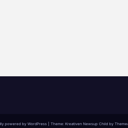
dly powered by WordPress
|
Theme: Kreativen Newsup Child by
Themea