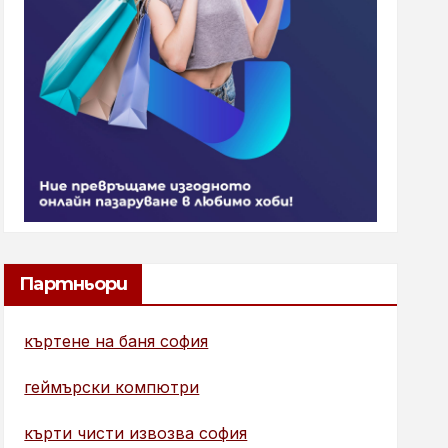
Партньори
къртене на баня софия
геймърски компютри
кърти чисти извозва софия