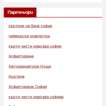
Партньори
къртене на баня софия
геймърски компютри
кърти чисти извозва софия
Асфалтиране
Авторадиатори Нуши
Къртене
Асфалтиране София
кърти чисти извозва софияа