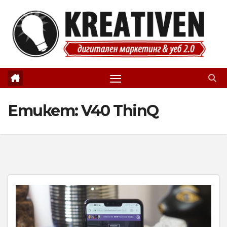
Skip
to
content
Етикет:
V40 ThinQ