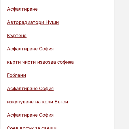
Асфалтиране
Авторадиатори Нуши
Къртене
Асфалтиране София
кърти чисти извозва софияа
Гоблени
Асфалтиране София
изкупуване на коли Бъгси
Асфалтиране София
Соев восък за свещи