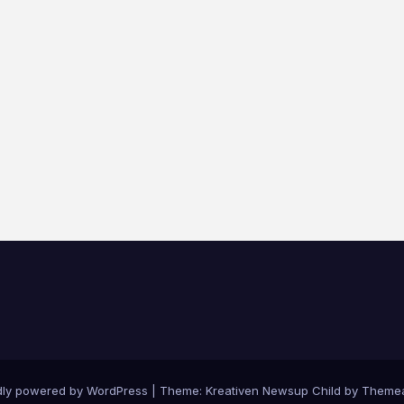
dly powered by WordPress
|
Theme: Kreativen Newsup Child by
Themea