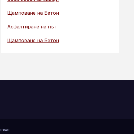
Щамповане на Бетон
Асфалтиране на път
Щамповане на Бетон
nsar
.