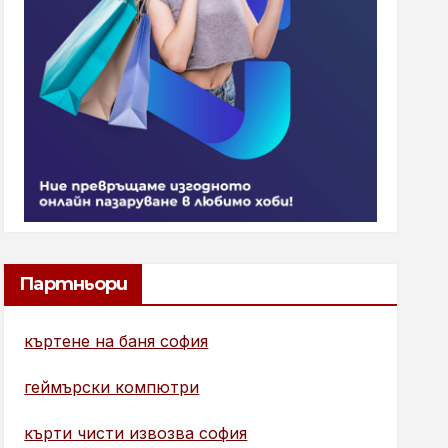
Партньори
къртене на баня софия
геймърски компютри
кърти чисти извозва софия