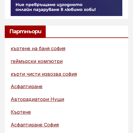
Партньори
къртене на баня софия
геймърски компютри
кърти чисти извозва софия
Асфалтиране
Авторадиатори Нуши
Къртене
Асфалтиране София