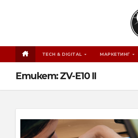
Skip
to
content
TECH & DIGITAL
МАРКЕТИНГ
Етикет:
ZV-E10 II