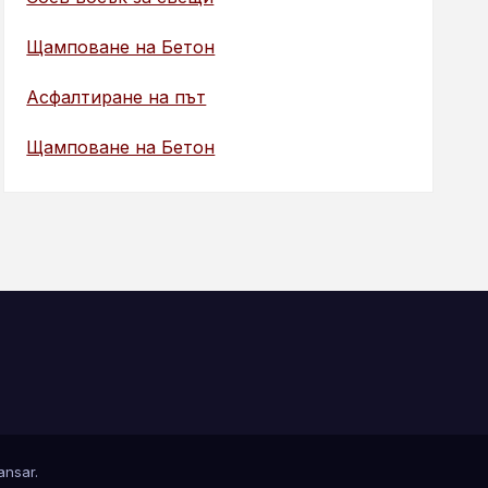
Щамповане на Бетон
Асфалтиране на път
Щамповане на Бетон
nsar
.