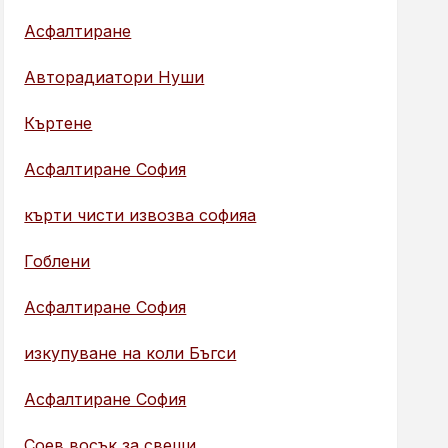
Асфалтиране
Авторадиатори Нуши
Къртене
Асфалтиране София
кърти чисти извозва софияа
Гоблени
Асфалтиране София
изкупуване на коли Бъгси
Асфалтиране София
Соев восък за свещи