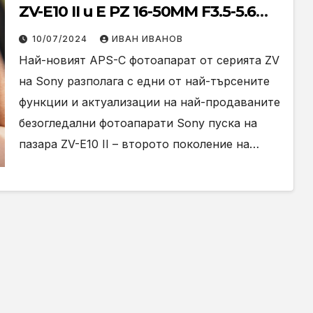
ZV-E10 II и E PZ 16-50MM F3.5-5.6
OSS II за създателите на
10/07/2024
ИВАН ИВАНОВ
съдържание
Най-новият APS-C фотоапарат от серията ZV
на Sony разполага с едни от най-търсените
функции и актуализации на най-продаваните
безогледални фотоапарати Sony пуска на
пазара ZV-E10 II – второто поколение на…