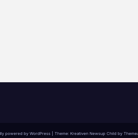
dly powered by WordPress
|
Theme: Kreativen Newsup Child by
Themea