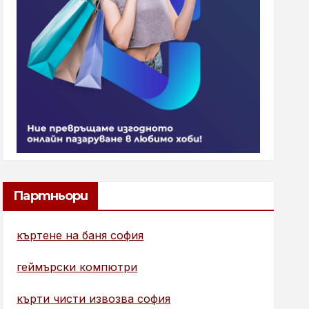
Партньори
къртене на баня софия
геймърски компютри
кърти чисти извозва софия