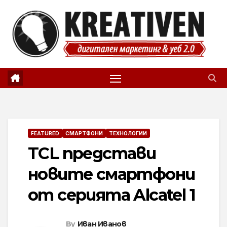
Skip
to
content
FEATURED
СМАРТФОНИ
ТЕХНОЛОГИИ
TCL представи
новите смартфони
от серията Alcatel 1
By
Иван Иванов