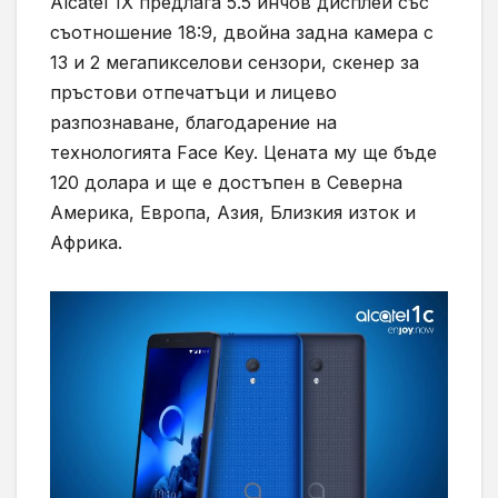
Alcatel 1X предлага 5.5 инчов дисплей със
съотношение 18:9, двойна задна камера с
13 и 2 мегапикселови сензори, скенер за
пръстови отпечатъци и лицево
разпознаване, благодарение на
технологията Face Key. Цената му ще бъде
120 долара и ще е достъпен в Северна
Америка, Европа, Азия, Близкия изток и
Африка.