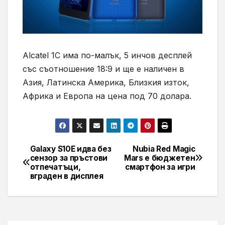
Alcatel 1C има по-малък, 5 инчов десплей
със съотношение 18:9 и ще е наличен в
Азия, Латинска Америка, Близкия изток,
Африка и Европа на цена под 70 долара.
Galaxy S10E идва без
Nubia Red Magic
Навигация
сензор за пръстови
Mars е бюджетен
отпечатъци,
смартфон за игри
вграден в дисплея