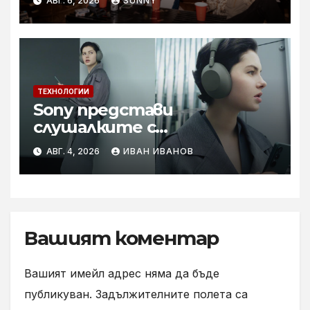
АВГ. 6, 2026
SUNNY
ТЕХНОЛОГИИ
Sony представи
слушалките с
шумопотискане WH-
АВГ. 4, 2026
ИВАН ИВАНОВ
1000XM6 в нов цвят „Olive
Gray“
Вашият коментар
Вашият имейл адрес няма да бъде
публикуван.
Задължителните полета са