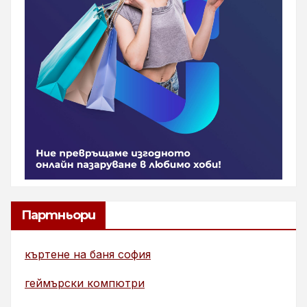
Партньори
къртене на баня софия
геймърски компютри