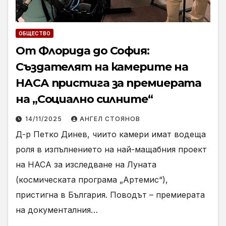
ОБЩЕСТВО
От Флорида до София:
Създателят на камерите на
НАСА пристига за премиерата
на „Социално силните“
14/11/2025
АНГЕЛ СТОЯНОВ
Д-р Петко Динев, чиито камери имат водеща
роля в изпълнението на най-мащабния проект
на НАСА за изследване на Луната
(космическата програма „Артемис“),
пристигна в България. Поводът – премиерата
на документалния…