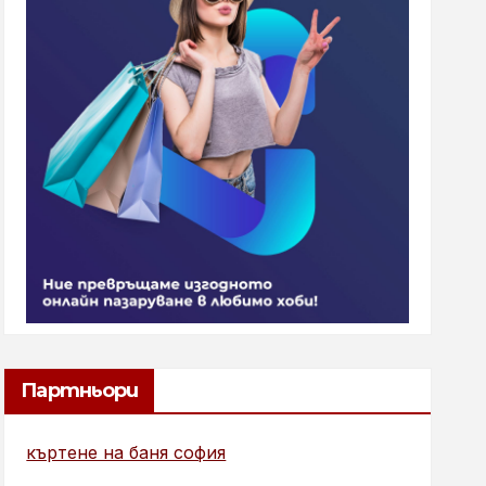
Партньори
къртене на баня софия