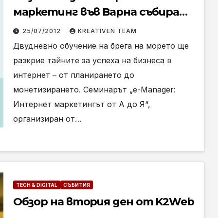
маркетинг във Варна събира
предприемачи и най-добрите
25/07/2012
KREATIVEN TEAM
маркетинг експерти в края на
Двудневно обучение на брега на морето ще
август
разкрие тайните за успеха на бизнеса в
интернет – от планирането до
монетизирането. Семинарът „е-Manager:
Интернет маркетингът от А до Я“,
организиран от…
TECH & DIGITAL
СЪБИТИЯ
Обзор на втория ден от K2Web