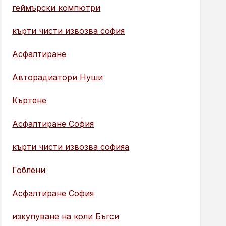
геймърски компютри
кърти чисти извозва софия
Асфалтиране
Авторадиатори Нуши
Къртене
Асфалтиране София
кърти чисти извозва софияа
Гоблени
Асфалтиране София
изкупуване на коли Бъгси