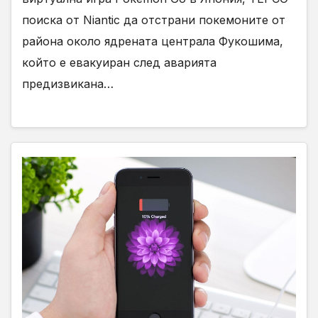
поиска от Niantic да отстрани покемоните от
района около ядрената централа Фукошима,
който е евакуиран след аварията
предизвикана…