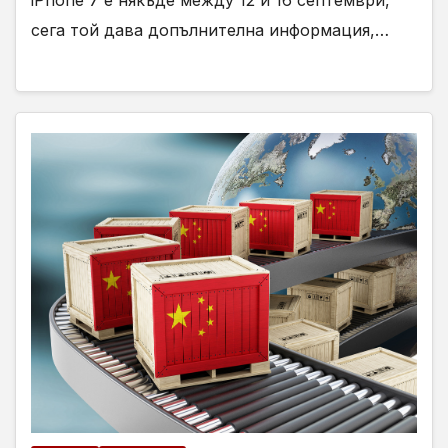
iPhone 7 е някъде между 12 и 16 септември,
сега той дава допълнителна информация,…