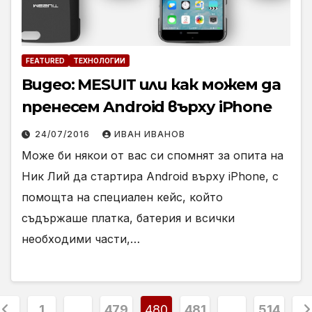
FEATURED
ТЕХНОЛОГИИ
Видео: MESUIT или как можем да
пренесем Android върху iPhone
24/07/2016
ИВАН ИВАНОВ
Може би някои от вас си спомнят за опита на
Ник Лий да стартира Android върху iPhone, с
помощта на специален кейс, който
съдържаше платка, батерия и всички
необходими части,…
азделяне
1
…
479
480
481
…
514