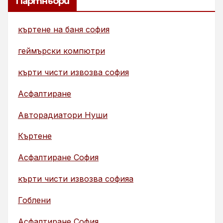
Партньори
къртене на баня софия
геймърски компютри
кърти чисти извозва софия
Асфалтиране
Авторадиатори Нуши
Къртене
Асфалтиране София
кърти чисти извозва софияа
Гоблени
Асфалтиране София