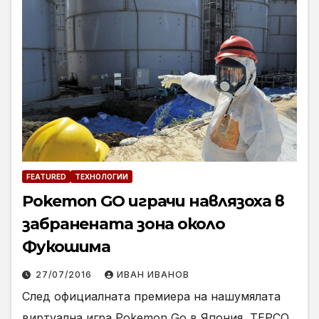
FEATURED
ТЕХНОЛОГИИ
Pokemon GO играчи навлязоха в
забранената зона около
Фукошима
27/07/2016
ИВАН ИВАНОВ
След официалната премиера на нашумялата
виртуална игра Pokemon Go в Япония, TEPCO