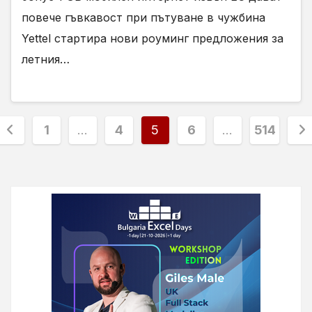
повече гъвкавост при пътуване в чужбина
Yettel стартира нови роуминг предложения за
летния…
Разделяне
1
…
4
5
6
…
514
на
публикациите
на
страници