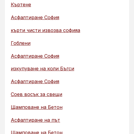
Къртене
Асфалтиране София
кърти чисти извозва софияа
Гоблени
Асфалтиране София
изкупуване на коли Бъгси
Асфалтиране София
Соев восък за свещи
Щамповане на Бетон
Асфалтиране на път
Щамповане на Бетон