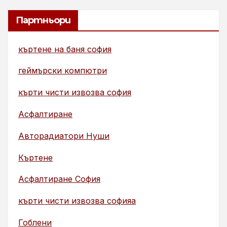
Партньори
къртене на баня софия
геймърски компютри
кърти чисти извозва софия
Асфалтиране
Авторадиатори Нуши
Къртене
Асфалтиране София
кърти чисти извозва софияа
Гоблени