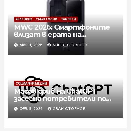
FEATURED
СМАРТФОНИ
ТАБЛЕТИ
MWC 2026: Смартфоните
влизат в ерата на
вграденото IQ
МАР. 1, 2026
АНГЕЛ СТОЯНОВ
СОЦИАЛНИ МЕДИИ
Масов срив на ChatGPT
засегна потребители по
целия свят
ФЕВ. 5, 2026
ИВАН СТОЯНОВ