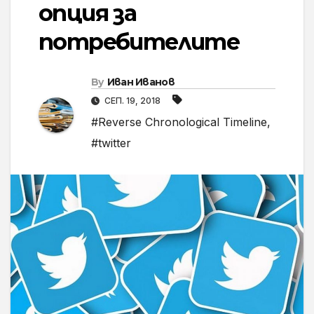
опция за
потребителите
By
Иван Иванов
СЕП. 19, 2018
#Reverse Chronological Timeline
,
#twitter