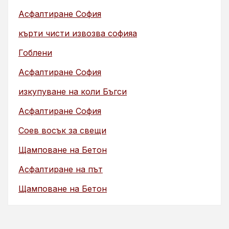
Асфалтиране София
кърти чисти извозва софияа
Гоблени
Асфалтиране София
изкупуване на коли Бъгси
Асфалтиране София
Соев восък за свещи
Щамповане на Бетон
Асфалтиране на път
Щамповане на Бетон