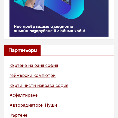
Партньори
къртене на баня софия
геймърски компютри
кърти чисти извозва софия
Асфалтиране
Авторадиатори Нуши
Къртене