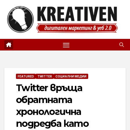
Skip
to
content
FEATURED
TWITTER
СОЦИАЛНИ МЕДИИ
Twitter връща
обратната
хронологична
подредба като