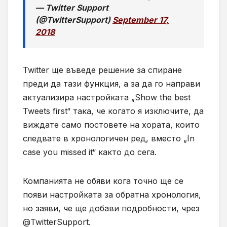
— Twitter Support
(@TwitterSupport)
September 17,
2018
Twitter
ще въведе решение за спиране
преди да тази функция, а за да го направи
актуализира настройката „Show the best
Tweets first“ така, че когато я изключите, да
виждате само постовете на хората, които
следвате в хронологичен ред, вместо „In
case you missed it“ както до сега.
Компанията не обяви кога точно ще се
появи настройката за обратна хронология,
но заяви, че ще добави подробности, чрез
@TwitterSupport.