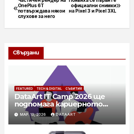
Частичен рендер на
Появиха се първите
Навигация
OnePlus 6T
официални снимки
потвърждава някои
на Pixel 3 и Pixel 3XL
слухове за него
Свързани
FEATURED
TECH & DIGITAL
СЪБИТИЯ
DataArt IT Camp 2026 ще
подпомага кариерното
развитие на специалисти в
МАР. 10, 2026
DATAART
технологичния бранш