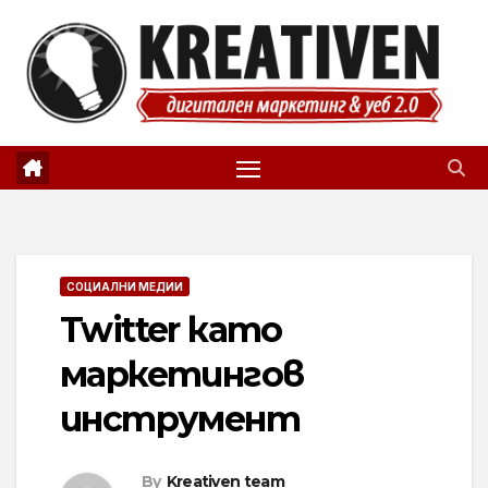
Skip
to
content
СОЦИАЛНИ МЕДИИ
Twitter като
маркетингов
инструмент
By
Kreativen team