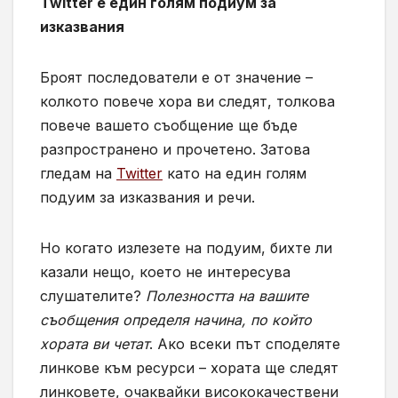
Twitter е един голям подиум за
изказвания
Броят последователи е от значение –
колкото повече хора ви следят, толкова
повече вашето съобщение ще бъде
разпространено и прочетено. Затова
гледам на
Twitter
като на един голям
подуим за изказвания и речи.
Но когато излезете на подуим, бихте ли
казали нещо, което не интересува
слушателите?
Полезността на вашите
съобщения определя начина, по който
хората ви четат
. Ако всеки път споделяте
линкове към ресурси – хората ще следят
линковете, очаквайки висококачествени