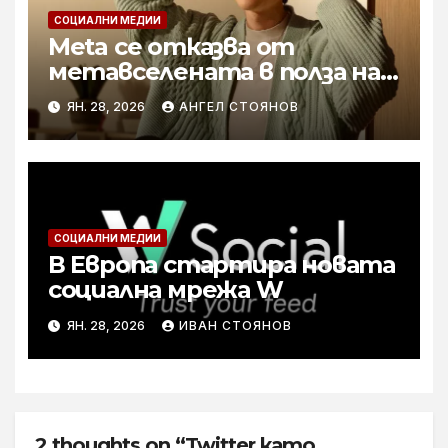
СОЦИАЛНИ МЕДИИ
Meta се отказва от
метавселената в полза на
AI и умните очила
ЯН. 28, 2026
АНГЕЛ СТОЯНОВ
СОЦИАЛНИ МЕДИИ
В Европа стартира новата
социална мрежа W
ЯН. 28, 2026
ИВАН СТОЯНОВ
2 thoughts on “Twitter като