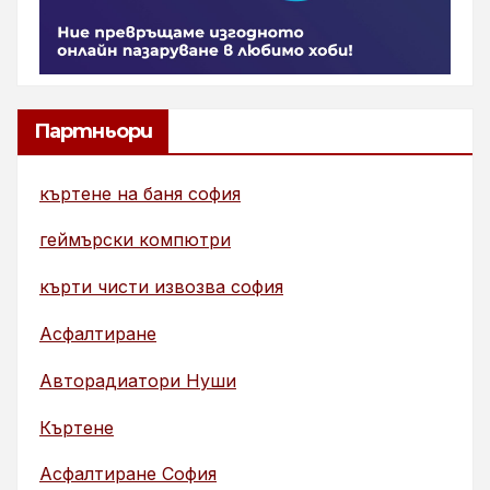
Партньори
къртене на баня софия
геймърски компютри
кърти чисти извозва софия
Асфалтиране
Авторадиатори Нуши
Къртене
Асфалтиране София