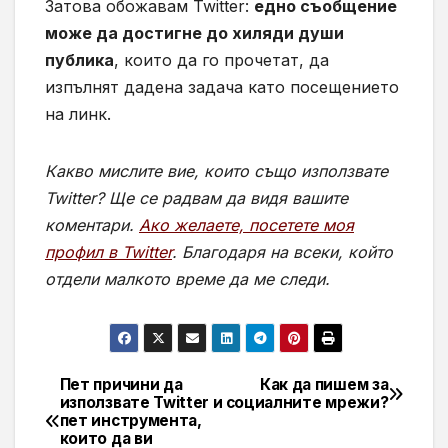
Затова обожавам Twitter:
едно съобщение
може да достигне до хиляди души
публика
, които да го прочетат, да
изпълнят дадена задача като посещението
на линк.
Какво мислите вие, които също използвате
Twitter? Ще се радвам да видя вашите
коментари.
Ако желаете, посетете моя
профил в Twitter
. Благодаря на всеки, който
отдели малкото време да ме следи.
Пет причини да
Как да пишем за
Навигация
използвате Twitter и
социалните мрежи?
пет инструмента,
които да ви