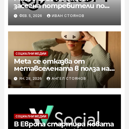
засегна потребители по
целия свят
ФЕВ. 5, 2026
ИВАН СТОЯНОВ
СОЦИАЛНИ МЕДИИ
Meta се отказва от
метавселената в полза на
AI и умните очила
ЯН. 28, 2026
АНГЕЛ СТОЯНОВ
СОЦИАЛНИ МЕДИИ
В Европа стартира новата