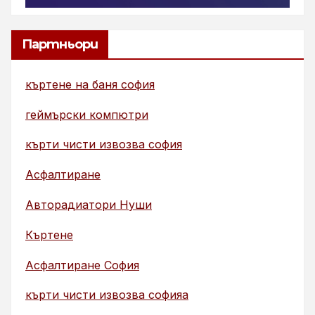
Партньори
къртене на баня софия
геймърски компютри
кърти чисти извозва софия
Асфалтиране
Авторадиатори Нуши
Къртене
Асфалтиране София
кърти чисти извозва софияа