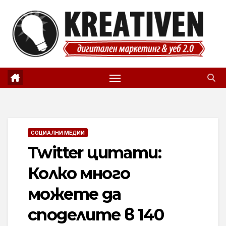
Skip
to
content
СОЦИАЛНИ МЕДИИ
Twitter цитати:
Колко много
можете да
споделите в 140