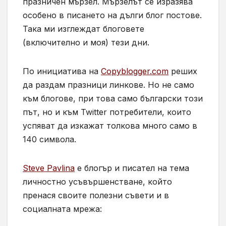
празничен мързел. Мързелът се изразява
особено в писането на дълги блог постове.
Така ми изглеждат блоговете
(включително и моя) тези дни.
По инициатива на
Copyblogger.com
реших
да раздам празници линкове. Но не само
към блогове, при това само български този
път, но и към Twitter потребители, които
успяват да изкажат толкова много само в
140 символа.
Steve Pavlina
е блогър и писател на тема
личностно усъвършенстване, който
пренася своите полезни съвети и в
социалната мрежа: