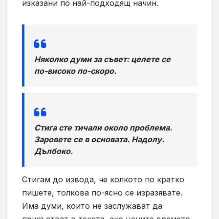
изказани по най-подходящ начин.
Няколко думи за съвет: целете се
по-високо по-скоро.
Стига сте тичали около проблема.
Заровете се в основата. Надолу.
Дълбоко.
Стигам до извода, че колкото по кратко
пишете, толкова по-ясно се изразявате.
Има думи, които не заслужават да
присъстват в текста, ако цените времето