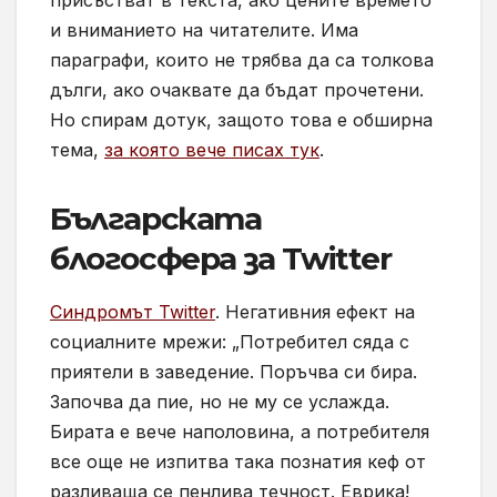
и вниманието на читателите. Има
параграфи, които не трябва да са толкова
дълги, ако очаквате да бъдат прочетени.
Но спирам дотук, защото това е обширна
тема,
за която вече писах тук
.
Българската
блогосфера за Twitter
Синдромът Twitter
. Негативния ефект на
социалните мрежи: „Потребител сяда с
приятели в заведение. Поръчва си бира.
Започва да пие, но не му се услажда.
Бирата е вече наполовина, а потребителя
все още не изпитва така познатия кеф от
разливаща се пенлива течност. Еврика!