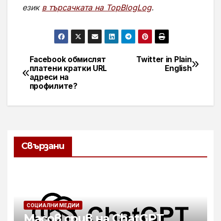
език
в търсачката на TopBlogLog
.
Facebook обмислят
Twitter in Plain
Навигация
платени кратки URL
English
адреси на
профилите?
Свързани
СОЦИАЛНИ МЕДИИ
Масов срив на ChatGPT