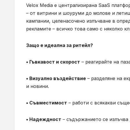
Velox Media е централизирана SaaS платф
– от витрини и шоуруми до молове и лети
кампании, целенасочено излъчване в опре
рекламите – всичко това само с няколко кл
Защо е идеална за ритейл?
• Гъвкавост и скорост
– реагирайте на паз
• Визуално въздействие
– разделяне на ек
и новини.
• Съвместимост
– работи с всякакви съще
• Надеждност
– съдържанието се излъчва 