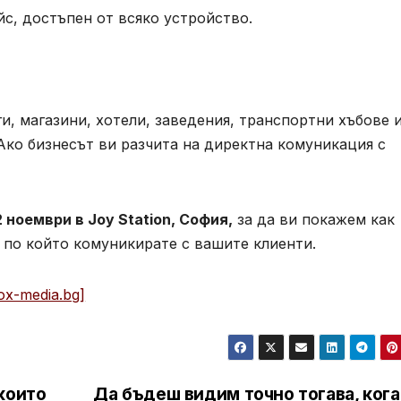
с, достъпен от всяко устройство.
ги, магазини, хотели, заведения, транспортни хъбове 
ко бизнесът ви разчита на директна комуникация с
12 ноември в Joy Station, София,
за да ви покажем как
 по който комуникирате с вашите клиенти.
ox-media.bg]
които
Да бъдеш видим точно тогава, ког