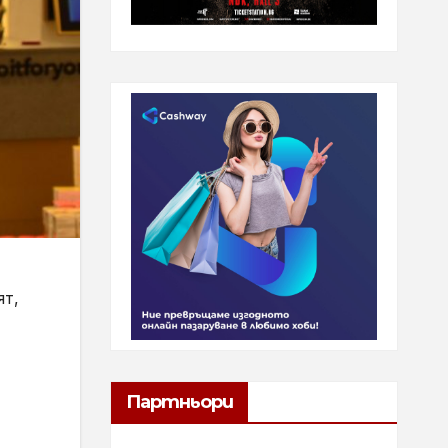
ят,
Партньори