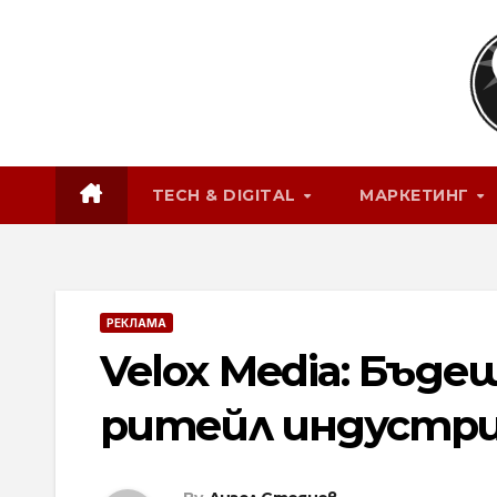
Skip
to
content
TECH & DIGITAL
МАРКЕТИНГ
РЕКЛАМА
Velox Media: Бъдещ
ритейл индустр