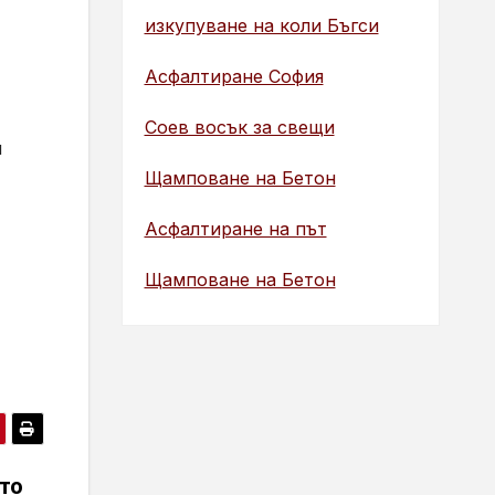
изкупуване на коли Бъгси
Асфалтиране София
Соев восък за свещи
и
Щамповане на Бетон
Асфалтиране на път
Щамповане на Бетон
ато