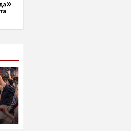
да
ата