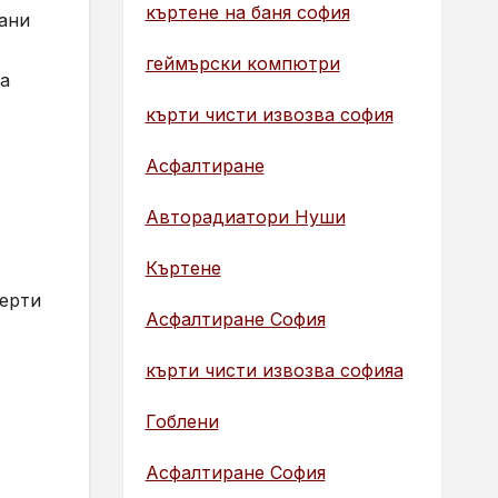
къртене на баня софия
рани
геймърски компютри
на
кърти чисти извозва софия
Асфалтиране
Авторадиатори Нуши
Къртене
ферти
Асфалтиране София
кърти чисти извозва софияа
Гоблени
Асфалтиране София