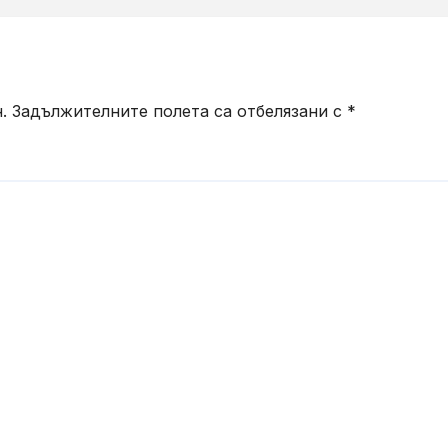
le Ads
спортен бар
ламата
.
Задължителните полета са отбелязани с
*