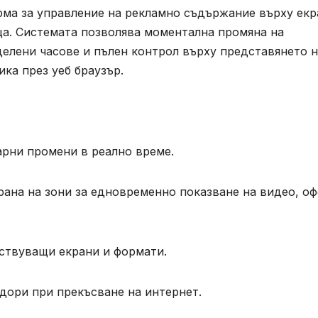
орма за управление на рекламно съдържание върху ек
ща. Системата позволява моментална промяна на
делени часове и пълен контрол върху представянето 
ика през уеб браузър.
арни промени в реално време.
рана на зони за едновременно показване на видео, о
ствуващи екрани и формати.
дори при прекъсване на интернет.