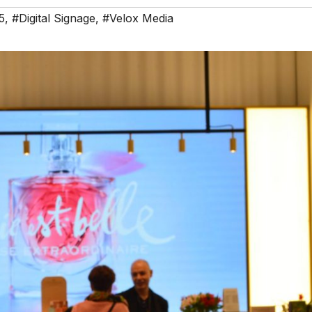
5
,
#Digital Signage
,
#Velox Media