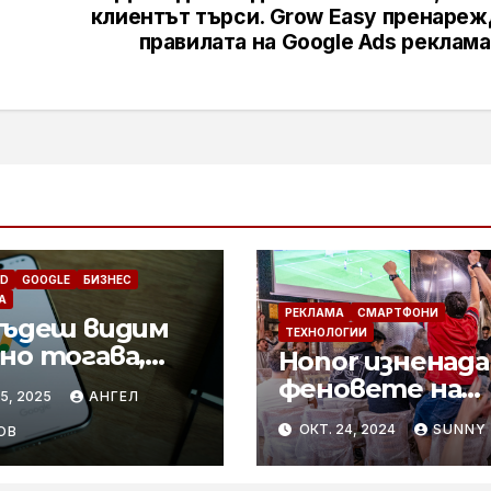
клиентът търси. Grow Easy пренареж
правилата на Google Ads реклам
ED
GOOGLE
БИЗНЕС
А
РЕКЛАМА
СМАРТФОНИ
бъдеш видим
ТЕХНОЛОГИИ
но тогава,
Honor изненада
ато клиентът
феновете на
15, 2025
АНГЕЛ
си. Grow Easy
Барселона с
ОКТ. 24, 2024
SUNNY
нарежда
ОВ
опакован в
вилата на
аерофолио