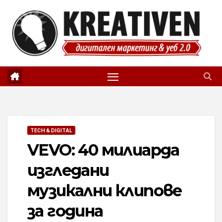
Skip
to
content
TECH & DIGITAL
VEVO: 40 милиарда
изгледани
музикални клипове
за година