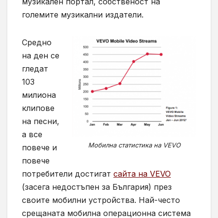
музикален портал, собственост на
големите музикални издатели.
Средно
на ден се
гледат
103
милиона
клипове
на песни,
а все
Мобилна статистика на VEVO
повече и
повече
потребители достигат
сайта на VEVO
(засега недостъпен за България) през
своите мобилни устройства. Най-често
срещаната мобилна операционна система