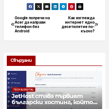
Google попречи на
Как изглежда
Навигация
Acer да направи
интернет едно
телефон без
десетилетие по-
Android
късно?
Свързани
TECH & DIGITAL
JetHost става първият
български хостинг, който
свързва AI асистенти с