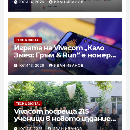
ЮЛИ 14, 2026
ИВАН ИВАНОВ
реалната хостинг среда
TECH & DIGITAL
Играта на Vivacom „Кало
Змея: Гръм & Run“ e номер 1
за България в Google Play и
ЮЛИ 13, 2026
ИВАН ИВАНОВ
App Store
TECH & DIGITAL
Vivacom посреща 215
ученици в новото издание
на Практикантската си
ЮЛИ 3, 2026
ИВАН ИВАНОВ