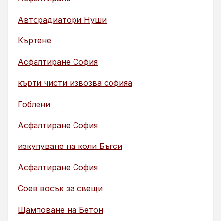
Авторадиатори Нуши
Къртене
Асфалтиране София
кърти чисти извозва софияа
Гоблени
Асфалтиране София
изкупуване на коли Бъгси
Асфалтиране София
Соев восък за свещи
Щамповане на Бетон