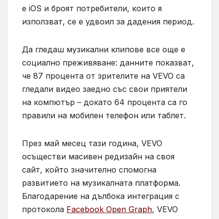
е iOS и броят потребители, които я
използват, се е удвоил за дадения период.
Да гледаш музикални клипове все още е
социално преживяване: данните показват,
че 87 процента от зрителите на VEVO са
гледали видео заедно със свои приятели
на компютър – докато 64 процента са го
правили на мобилен телефон или таблет.
През май месец тази година, VEVO
осъществи масивен редизайн на своя
сайт, който значително спомогна
развитието на музикалната платформа.
Благодарение на дълбока интеграция с
протокола
Facebook Open Graph
, VEVO