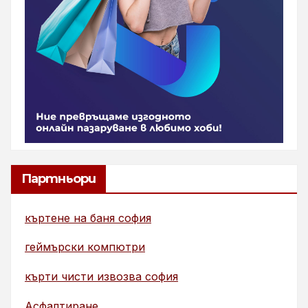
Партньори
къртене на баня софия
геймърски компютри
кърти чисти извозва софия
Асфалтиране