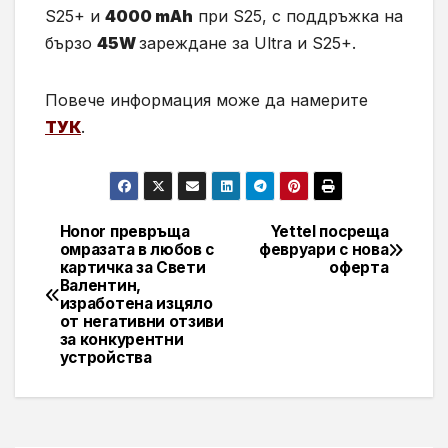
S25+ и
4000 mAh
при S25, с поддръжка на
бързо
45W
зареждане за Ultra и S25+.
Повече информация може да намерите
ТУК
.
Honor превръща
Yettel посреща
Навигация
омразата в любов с
февруари с нова
картичка за Свети
оферта
Валентин,
изработена изцяло
от негативни отзиви
за конкурентни
устройства