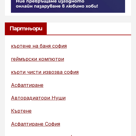
Партньори
къртене на баня софия
геймърски компютри
кърти чисти извозва софия
Асфалтиране
Авторадиатори Нуши
Къртене
Асфалтиране София