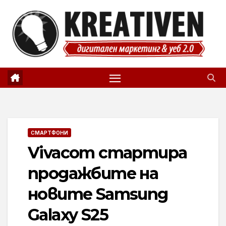
Skip
to
content
СМАРТФОНИ
Vivacom стартира
продажбите на
новите Samsung
Galaxy S25