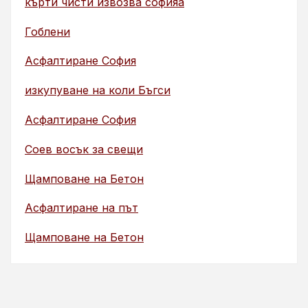
кърти чисти извозва софияа
Гоблени
Асфалтиране София
изкупуване на коли Бъгси
Асфалтиране София
Соев восък за свещи
Щамповане на Бетон
Асфалтиране на път
Щамповане на Бетон