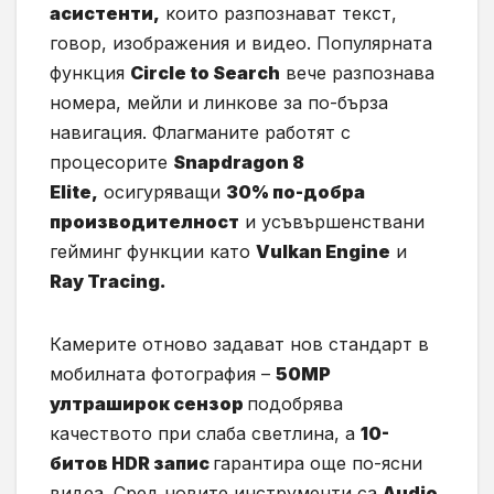
асистенти,
които разпознават текст,
говор, изображения и видео. Популярната
функция
Circle to Search
вече разпознава
номера, мейли и линкове за по-бърза
навигация. Флагманите работят с
процесорите
Snapdragon 8
Elite,
осигуряващи
30% по-добра
производителност
и усъвършенствани
гейминг функции като
Vulkan Engine
и
Ray Tracing.
Камерите отново задават нов стандарт в
мобилната фотография –
50МР
ултраширок сензор
подобрява
качеството при слаба светлина, а
10-
битов HDR запис
гарантира още по-ясни
видеа. Сред новите инструменти са
Audio