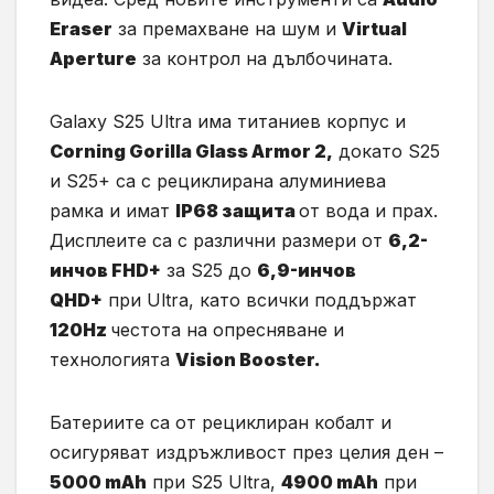
Eraser
за премахване на шум и
Virtual
Aperture
за контрол на дълбочината.
Galaxy S25 Ultra има титаниев корпус и
Corning Gorilla Glass Armor 2,
докато S25
и S25+ са с рециклирана алуминиева
рамка и имат
IP68 защита
от вода и прах.
Дисплеите са с различни размери от
6,2-
инчов FHD+
за S25 до
6,9-инчов
QHD+
при Ultra, като всички поддържат
120Hz
честота на опресняване и
технологията
Vision Booster.
Батериите са от рециклиран кобалт и
осигуряват издръжливост през целия ден –
5000 mAh
при S25 Ultra,
4900 mAh
при