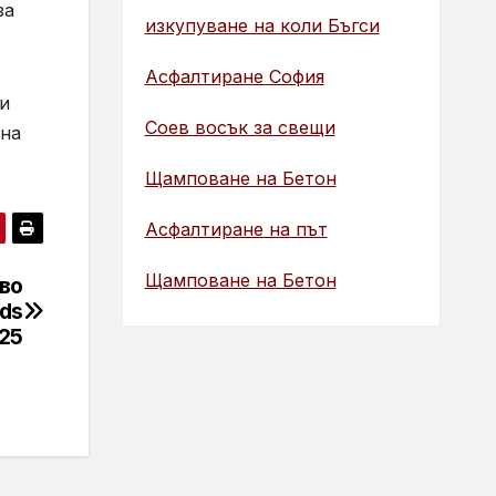
за
изкупуване на коли Бъгси
Асфалтиране София
ни
Соев восък за свещи
ена
Щамповане на Бетон
Асфалтиране на път
Щамповане на Бетон
во
rds
25