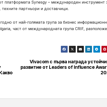
 от платформата Synesgy – международен инструмент 
, техните партньори и доставчици.
егодно от най-голямата група за бизнес информацион
lgaria, част от международната група CRIF, разполож
Vivacom с първа награда устойчи
у
развитие от Leaders of Influence Awa
 Какво
20