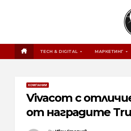
Skip
to
content
TECH & DIGITAL
МАРКЕТИНГ
КОМПАНИИ
Vivacom с отличи
от наградите True