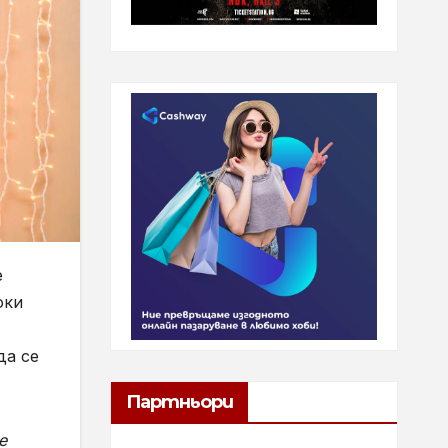
е
оки
да се
Партньори
е