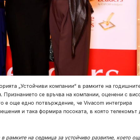
горията „Устойчиви компании“ в рамките на годишнит
я. Признанието се връчва на компании, оценени с вис
то е още едно потвърждение, че Vivacom интегрира
решения и така формира посоката, в която телекомът 
 в рамките на седмица за устойчиво развитие, което ощ