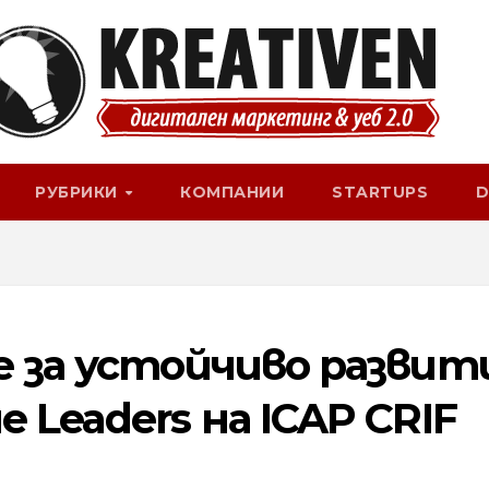
РУБРИКИ
КОМПАНИИ
STARTUPS
D
е за устойчиво развит
 Leaders на ICAP CRIF