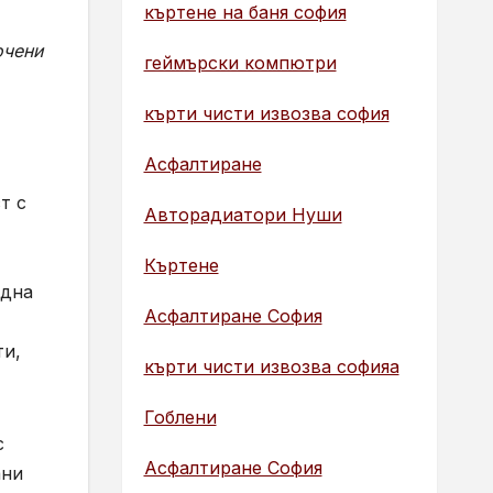
къртене на баня софия
очени
геймърски компютри
кърти чисти извозва софия
Асфалтиране
т с
Авторадиатори Нуши
Къртене
една
Асфалтиране София
ти,
кърти чисти извозва софияа
Гоблени
с
Асфалтиране София
ани