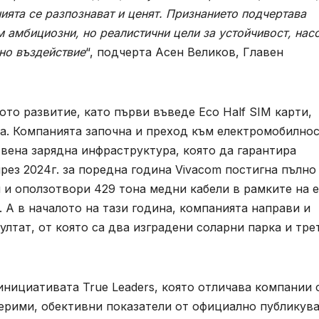
ията се разпознават и ценят. Признанието подчертава
 амбициозни, но реалистични цели за устойчивост, нас
но въздействие
“, подчерта Асен Великов, Главен
ото развитие, като първи въведе Eco Half SIM карти,
а. Компанията започна и преход към електромобилнос
вена зарядна инфраструктура, която да гарантира
рез 2024г. за поредна година Vivacom постигна пълно
 и оползотвори 429 тона медни кабели в рамките на 
 А в началото на тази година, компанията направи и
ултат, от която са два изградени соларни парка и тре
инициативата True Leaders, която отличава компании 
мерими, обективни показатели от официално публикув