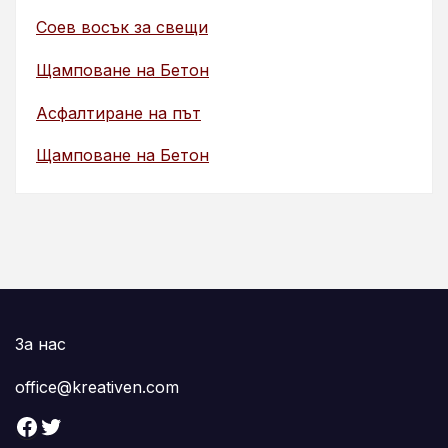
Соев восък за свещи
Щамповане на Бетон
Асфалтиране на път
Щамповане на Бетон
За нас
office@kreativen.com
Facebook
Twitter