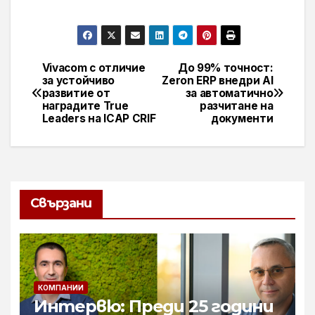
Vivacom с отличие
До 99% точност:
Навигация
за устойчиво
Zeron ERP внедри AI
развитие от
за автоматично
наградите True
разчитане на
Leaders на ICAP CRIF
документи
Свързани
КОМПАНИИ
Интервю: Преди 25 години