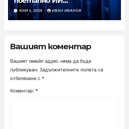
поетапно ИИ
инфраструктурни
ЮНИ 4, 2026
ИВАН ИВАНОВ
решения на стойност над
290 млн. долара за кампуса
Lake Mariner на TeraWulf,
подкрепен от Google
Вашият коментар
Вашият имейл адрес няма да бъде
публикуван.
Задължителните полета са
отбелязани с
*
Коментар:
*