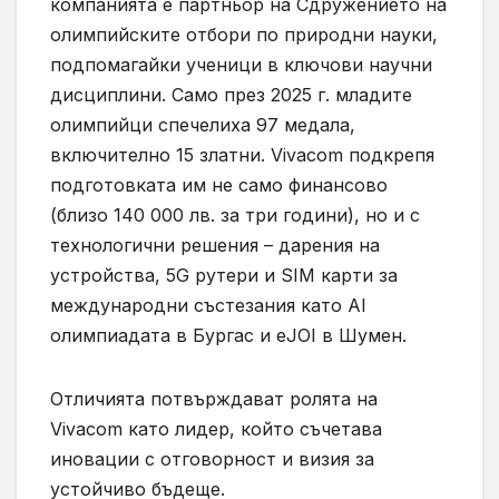
компанията е партньор на Сдружението на
олимпийските отбори по природни науки,
подпомагайки ученици в ключови научни
дисциплини. Само през 2025 г. младите
олимпийци спечелиха 97 медала,
включително 15 златни. Vivacom подкрепя
подготовката им не само финансово
(близо 140 000 лв. за три години), но и с
технологични решения – дарения на
устройства, 5G рутери и SIM карти за
международни състезания като AI
олимпиадата в Бургас и eJOI в Шумен.
Отличията потвърждават ролята на
Vivacom като лидер, който съчетава
иновации с отговорност и визия за
устойчиво бъдеще.