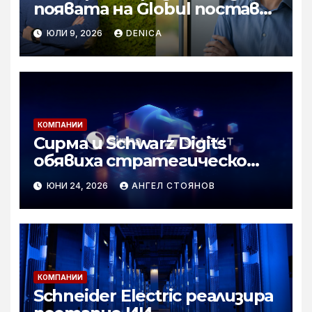
появата на Globul постави
началото на реалната
ЮЛИ 9, 2026
DENICA
конкуренция в сектора
КОМПАНИИ
Сирма и Schwarz Digits
обявиха стратегическо
партньорство за
ЮНИ 24, 2026
АНГЕЛ СТОЯНОВ
разпространението на
суверенен изкуствен
интелект за
организациите в цяла
Европа
КОМПАНИИ
Schneider Electric реализира