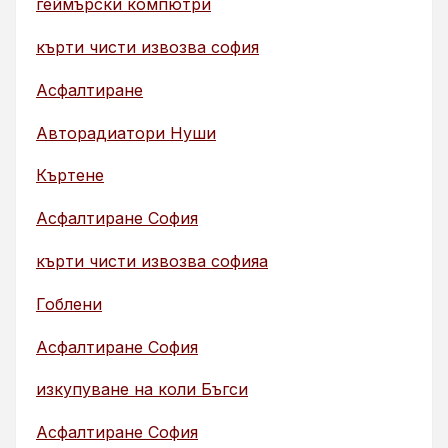
геймърски компютри
кърти чисти извозва софия
Асфалтиране
Авторадиатори Нуши
Къртене
Асфалтиране София
кърти чисти извозва софияа
Гоблени
Асфалтиране София
изкупуване на коли Бъгси
Асфалтиране София