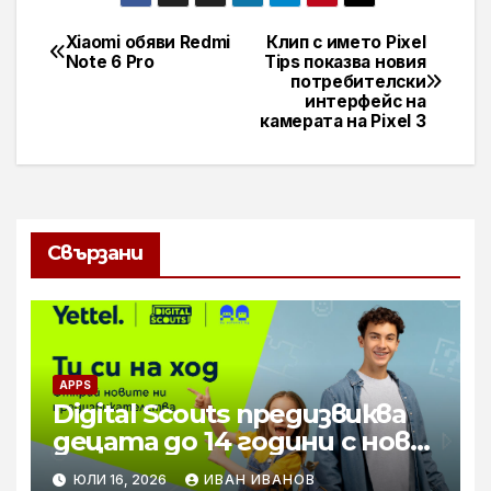
Xiaomi обяви Redmi
Клип с името Pixel
Навигация
Note 6 Pro
Tips показва новия
потребителски
интерфейс на
камерата на Pixel 3
Свързани
APPS
Digital Scouts предизвиква
децата до 14 години с нова
онлайн игра
ЮЛИ 16, 2026
ИВАН ИВАНОВ