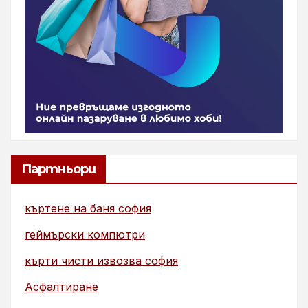
Партньори
къртене на баня софия
геймърски компютри
кърти чисти извозва софия
Асфалтиране