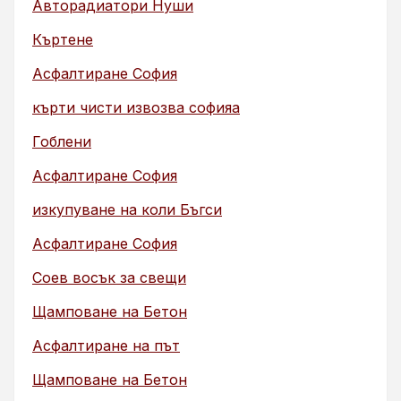
Авторадиатори Нуши
Къртене
Асфалтиране София
кърти чисти извозва софияа
Гоблени
Асфалтиране София
изкупуване на коли Бъгси
Асфалтиране София
Соев восък за свещи
Щамповане на Бетон
Асфалтиране на път
Щамповане на Бетон