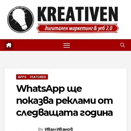
Skip
to
content
APPS
FEATURED
WhatsApp ще
показва реклами от
следващата година
By
Иван Иванов