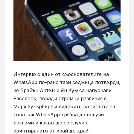
Интервю с един от съоснователите на
WhatsApp
по-рано тази седмица потвърди,
че Брайън Актън и Ян Кум са напуснали
Facebook,
поради огромни различия с
Марк Зукърбърг и лидерите на гиганта за
това как
WhatsApp
трябва да получи
реклами и какво ще се случи с
криптирането от край до край.