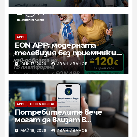
APPS
EON APP: модерната
телевизия без приемник и с
повече стойност за всички
ЮНИ 17, 2026
ИВАН ИВАНОВ
потребители
APPS
TECH & DIGITAL
Потребителите вече
могат да влизат в
приложението Yettel без
МАЙ 18, 2026
ИВАН ИВАНОВ
парола