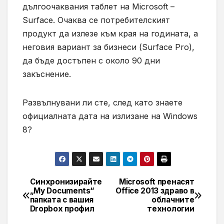
дългоочаквания таблет на Microsoft –
Surface. Очаква се потребителският
продукт да излезе към края на годината, а
неговия вариант за бизнеси (Surface Pro),
да бъде достъпен с около 90 дни
закъснение.
Развълнувани ли сте, след като знаете
официалната дата на излизане на Windows
8?
Синхронизирайте
Microsoft пренасят
Навигация
„My Documents“
Office 2013 здраво в
папката с вашия
облачните
Dropbox профил
технологии