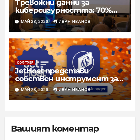
Tревожни данни за
киберсигурността: 70%
ръст на атаките и нова
МАЙ 28, 2026
ИВАН ИВАНОВ
ера на „хуманоидните“
ботове
СОФТУЕР
JetHost представи
собствен инструмент за
управление на WordPress
МАЙ 28, 2026
ИВАН ИВАНОВ
сайтове
Вашият коментар