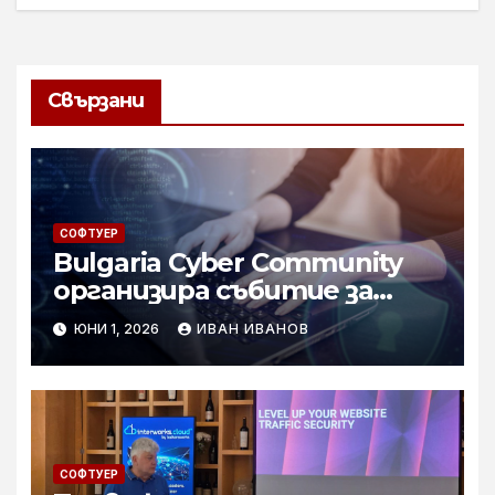
Свързани
СОФТУЕР
Bulgaria Cyber Community
организира събитие за
маркетинг в
ЮНИ 1, 2026
ИВАН ИВАНОВ
киберсигурността и
изграждане на личен бранд
СОФТУЕР