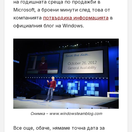
на годишната среща по продажби в
Microsoft, а броени минути след това от
компанията
потвърдиха информацията
в
официалния блог на Windows.
Снимка – www.windowsteamblog.com
Все още, обаче, нямаме точна дата за