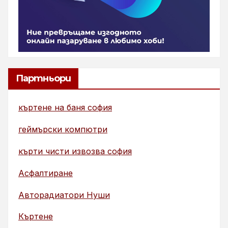
Партньори
къртене на баня софия
геймърски компютри
кърти чисти извозва софия
Асфалтиране
Авторадиатори Нуши
Къртене