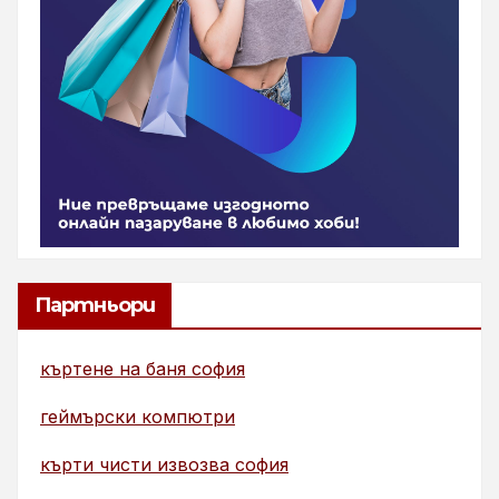
Партньори
къртене на баня софия
геймърски компютри
кърти чисти извозва софия