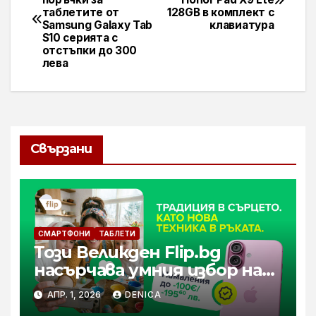
таблетите от
128GB в комплект с
Samsung Galaxy Tab
клавиатура
S10 серията с
отстъпки до 300
лева
Свързани
СМАРТФОНИ
ТАБЛЕТИ
Този Великден Flip.bg
насърчава умния избор на
реновирана техника
АПР. 1, 2026
DENICA