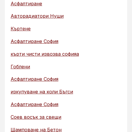
Асфалтиране
Авторадиатори Нуши
Къртене
Асфалтиране София
кърти чисти извозва софияа
Гоблени
Асфалтиране София
изкупуване на коли Бъгси
Асфалтиране София
Соев восък за свещи
Щамповане на Бетон