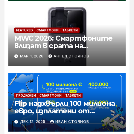
FEATURED
СМАРТФОНИ
ТАБЛЕТИ
MWC 2026: Смартфоните
влизат в ерата на
вграденото IQ
МАР. 1, 2026
АНГЕЛ СТОЯНОВ
ПРОДАЖБИ
СМАРТФОНИ
ТАБЛЕТИ
Flip надхвърли 100 милиона
евро, изплатени от
платформата на
ДЕК. 12, 2025
ИВАН СТОЯНОВ
продавачи на устройства