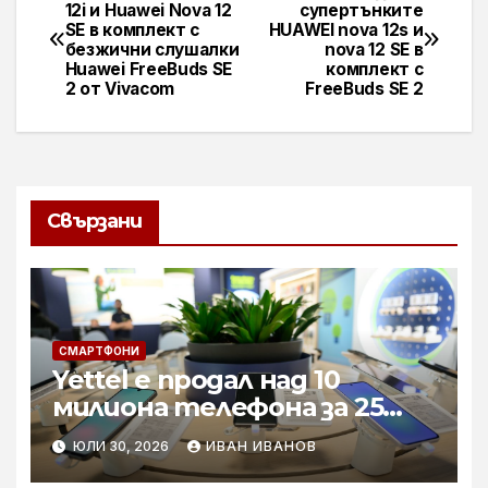
Навигация
12i и Huawei Nova 12
супертънките
SE в комплект с
HUAWEI nova 12s и
безжични слушалки
nova 12 SE в
Huawei FreeBuds SE
комплект с
2 от Vivacom
FreeBuds SE 2
Свързани
СМАРТФОНИ
Yettel е продал над 10
милиона телефона за 25
години
ЮЛИ 30, 2026
ИВАН ИВАНОВ