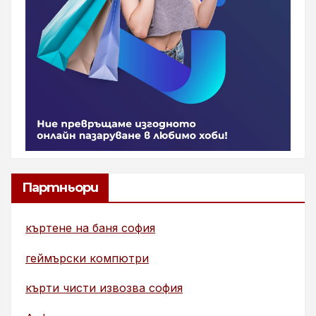
Партньори
къртене на баня софия
геймърски компютри
кърти чисти извозва софия