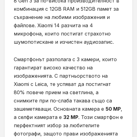
8 Gen 3 за по-висока производителност в
комбинация с 12GB RAM и 512GB памет за
съхранение на любими изображения и
файлове. Xiaomi 14 разчита на 4
микрофона, които постигат страхотно
шумопотискане и изчистен аудиозапис.
Смартфонът разполага с 3 камери, които
гарантират високо качество на
изображенията. С партньорството на
Xiaomi с Leica, те успяват да постигнат
80% повече прием на светлина, а
снимките при по-слаба такава също са
зашеметяващи. Основната камера е
50 МР
,
а селфи камерата е
32 МР
. Този смартфон е
перфектният избор за любителите
фотографи, защото прави изображенията