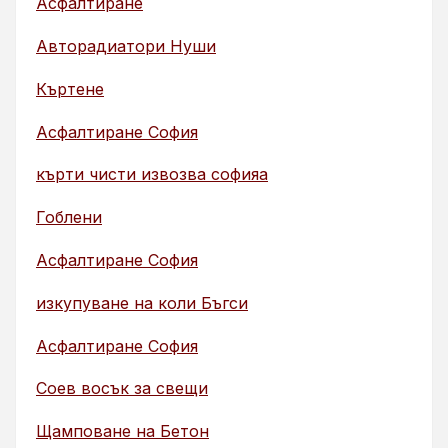
Асфалтиране
Авторадиатори Нуши
Къртене
Асфалтиране София
кърти чисти извозва софияа
Гоблени
Асфалтиране София
изкупуване на коли Бъгси
Асфалтиране София
Соев восък за свещи
Щамповане на Бетон