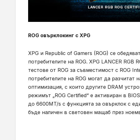
ROG овърклокинг с XPG
XPG и Republic of Gamers (ROG) се обедява
потребителите на ROG. XPG LANCER RGB R
тестове от ROG за съвместимост с ROG Inte
потребителите на ROG могат да разчитат 
оптимизация, с които другите DRAM устрой
режимът „ROG Certified“ е активиран в BIO
до 6600MT/s с функцията за овърклок с ед
бъде наличен в световен мащаб през ноем