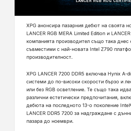
XPG анонсира пазарния дебют на своята н
LANCER RGB MERA Limited Edition и LANCER 
компанията производител също така днес 
съвместими с най-новата Intel Z790 платф
производителност.
XPG LANCER 7200 DDR5 включва Hynix A-di
системи до по-високи скорости бързо и ле
или без RGB осветление. Те също така идва
различни естетически предпочитания, включ
дебюта на последното 13-о поколение Inte
LANCER DDR5 7200 за надграждане с дънни 
пазара до ноември.