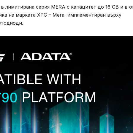
в лимитирана серия MERA с капацитет до 16 GB и в 
ика на марката XPG – Mera, имплементиран върху
етодиоди.