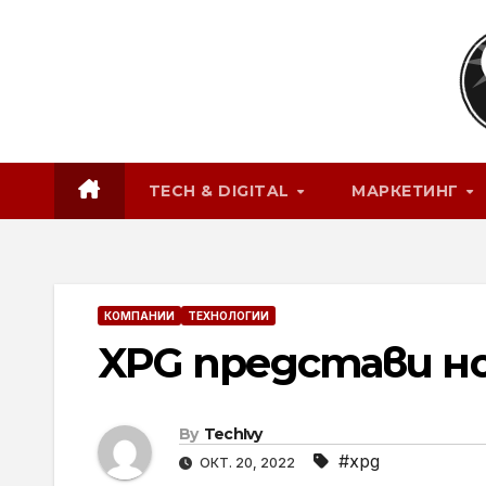
Skip
to
content
TECH & DIGITAL
МАРКЕТИНГ
КОМПАНИИ
ТЕХНОЛОГИИ
XPG представи н
By
TechIvy
#xpg
ОКТ. 20, 2022