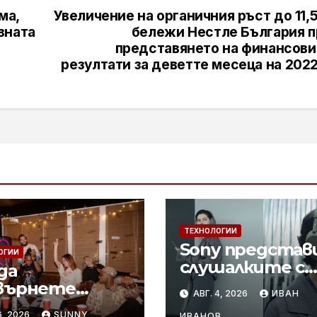
ма,
Увеличение на органичния ръст до 11
вната
бележи Нестле България п
представянето на финансови
резултати за деветте месеца на 2022
ТЕХНОЛОГИИ
Sony представ
ОГИИ
слушалките с
да
шумопотискан
върнете
АВГ. 4, 2026
ИВАН
WH-1000XM6 в 
ните
6, 2026
SUNNY
ИВАНОВ