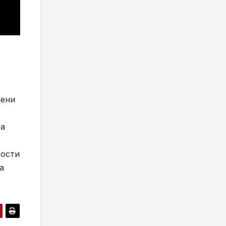
чени
на
рости
а