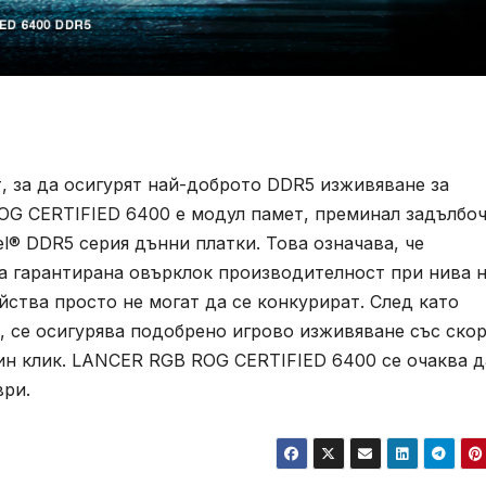
т, за да осигурят най-доброто DDR5 изживяване за
OG CERTIFIED 6400 е модул памет, преминал задълбо
l® DDR5 серия дънни платки. Това означава, че
на гарантирана овърклок производителност при нива 
ства просто не могат да се конкурират. След като
S, се осигурява подобрено игрово изживяване със ско
ин клик. LANCER RGB ROG CERTIFIED 6400 се очаква д
ври.