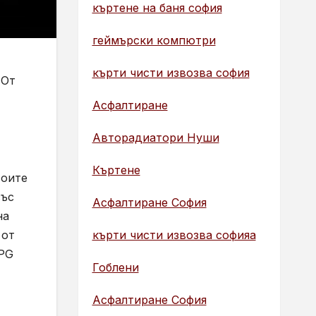
къртене на баня софия
геймърски компютри
кърти чисти извозва софия
 От
Асфалтиране
Авторадиатори Нуши
Къртене
воите
със
Асфалтиране София
на
кърти чисти извозва софияа
 от
XPG
Гоблени
Асфалтиране София