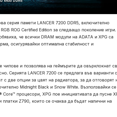
ова серия памети LANCER 7200 DDR5, включително
RGB ROG Certified Edition за следващо поколение игри.
обявиха, че всички DRAM модули на ADATA и XPG са
орма, осигурявайки оптимална стабилност и
e чипове и позволява на геймърите да овърклокнат с
сно. Серията LANCER 7200 се предлага във варианти 
т с две опции за цвят на радиатора, за да отговорят 
ително Midnight Black и Snow White. Възползвайки се
l® Core™ процесори, XPG пое инициативата да пусне 
платки Z790, които се очаква да бъдат налични на