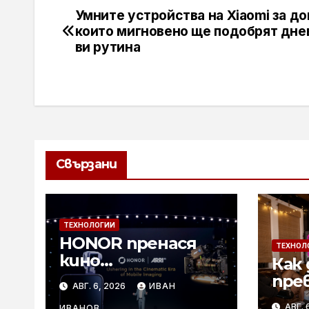
Умните устройства на Xiaomi за до
Навигация
които мигновено ще подобрят дне
ви рутина
Свързани
ТЕХНОЛОГИИ
HONOR пренася
ТЕХНОЛ
кино
Как 
технологиите на
пре
АВГ. 6, 2026
ИВАН
ARRI в мобилното
лет
АВГ. 
ИВАНОВ