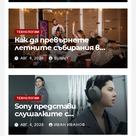
Technology Launch
ТЕХНОЛОГИИ
Как да превърнете
летните събирания в
купон с караоке система
АВГ. 6, 2026
SUNNY
ТЕХНОЛОГИИ
Sony представи
слушалките с
шумопотискане WH-
АВГ. 4, 2026
ИВАН ИВАНОВ
1000XM6 в нов цвят „Olive