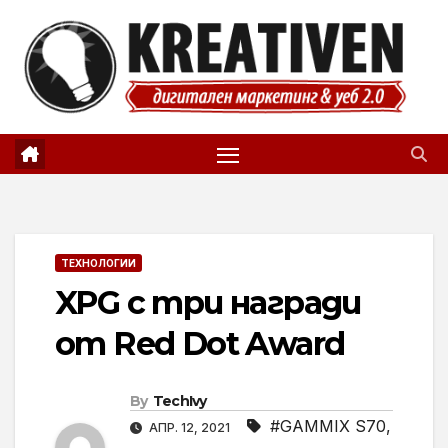
Skip
to
content
ТЕХНОЛОГИИ
XPG с три награди
от Red Dot Award
By
TechIvy
#GAMMIX S70
,
АПР. 12, 2021