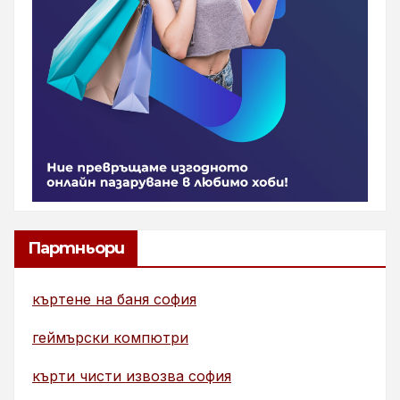
Партньори
къртене на баня софия
геймърски компютри
кърти чисти извозва софия