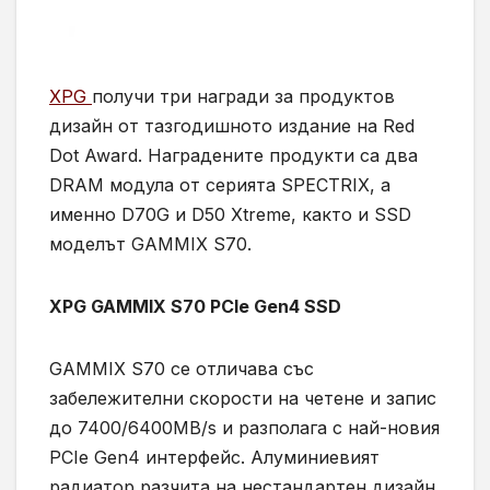
XPG
получи три награди за продуктов
дизайн от тазгодишното издание на Red
Dot Award. Наградените продукти са два
DRAM модула от серията SPECTRIX, а
именно D70G и D50 Xtreme, както и SSD
моделът GAMMIX S70.
XPG GAMMIX S70 PCIe Gen4 SSD
GAMMIX S70 се отличава със
забележителни скорости на четене и запис
до 7400/6400MB/s и разполага с най-новия
PCIe Gen4 интерфейс. Алуминиевият
радиатор разчита на нестандартен дизайн