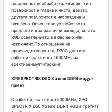
повърхностни обработки. Единият тип
повърхност е гладка и чиста, докато
другата повърхност е набраздена и
назъбена. Освен това устройството
предлага и два различни изгледа, когато
RGB осветлението е включено или
изключено.По отношение на
производителността, D70G достига
работни честоти до 4600MHz за
ефективенмултитаскинг.
XPG SPECTRIX D50 Xtreme DDR4 модул
памет
С работни честоти до 5000MHz, XPG
SPECTRIX D50 Xtreme DDR4 RGB е третият