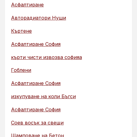
Асфалтиране
Авторадиатори Нуши
Къртене
Асфалтиране София
кърти чисти извозва софияа
Гоблени
Асфалтиране София
изкупуване на коли Бъгси
Асфалтиране София
Соев восък за свещи
Щамповане на Бетон