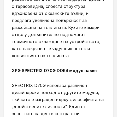
с терасовидна, слоеста структура,
вдъхновена от океанските вълни, и
предлага увеличена повърхност за
разсейване на топлината. Кухите камери
отдолу допълнително подпомагат
термичното охлаждане на устройството,
като насърчават въздушния поток и
конвекцията на топлината.
XPG SPECTRIX D70G DDR4 модул памет
SPECTRIX D70G използва различен
дизайнерски подход от другите модули,
тъй като е изграден върху философията на
„двойствените личности“. Един от
аспектите са двете контрастни