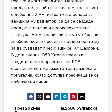
Red Dot Award победител. Неговият
продуктов дизайн изпъква с метален лист
с дебелина 2 мм, избран като основа за
външния му радиатор, за да се създаде
продукт с плътна и висококачествена
текстура. На металния лист има v-образни
жлебове, които пресичат повърхността му,
за да създадат пресичащи се “X” шаблони.
В допълнение, D50 Xtreme премахва
традиционните правоъгълни RGB
светлинни лентии вместо това разполага
триъгълна, която допълва пресичащите се
набраздени линии.
През 2021-ва
Над 500 български
Навигация