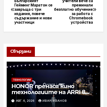
Българският
учители вече са
Гейминг Маратон се
преминали
завръща с три
безплатно обучение
издания, повече
за работа с
съдържание и нови
Chromebook
участници
устройства
Свързани
ТЕХНОЛОГИИ
HONOR пренася кино
технологиите на ARRI в
мобилното творчество на
АВГ. 6, 2026
ИВАН ИВАНОВ
събитието Imaging