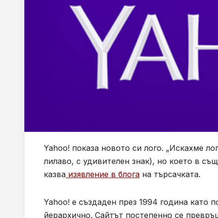
Yahoo! показа новото си лого. „Искахме ло
лилаво, с удивителен знак), но което в съ
казва
изявление в блога
на търсачката.
Yahoo! е създаден през 1994 година като п
йерархично. Сайтът постепенно се превръ