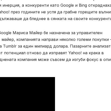
и инерция, а конкуренти като Google и Bing откраднах
ahoo! през годините не успя да грабне горещите вълни
дължаваше да бледнее в сянката на своите конкурент
Google Мариса Майер бе назначена за управителен
а майер, компанията направи няколко големи покупки
а Tumblr за един милиард долара. Пазарните анализа
т потенциал отново да изправят Yahoo! на крака в
руднената компания може съвсем да изгуби фокус в опи