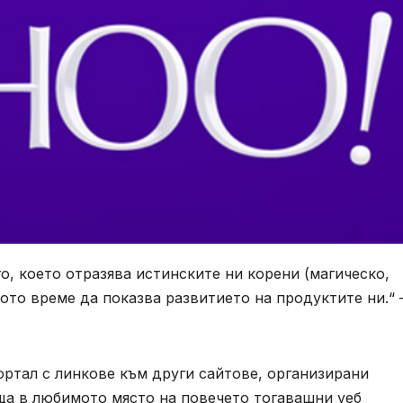
го, което отразява истинските ни корени (магическо,
щото време да показва развитието на продуктите ни.“
ортал с линкове към други сайтове, организирани
ща в любимото място на повечето тогавашни уеб