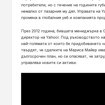
потребители, но с течение на годините губ
немалко от пазарния му дял. Управата на Y
промяна в глобалния уеб и компанията про
През 2012 година, бившата мениджърка в 
директор на Yahoo!. Под ръководството н
най-голямата от които бе придобиването н
твърдят, че сделките на Мариса Майер има
дългосрочен план, но се опасяват, че зат
управлява новите си активи.