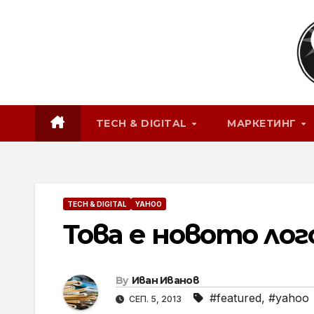
Skip
to
content
TECH & DIGITAL
МАРКЕТИНГ
TECH & DIGITAL
YAHOO
Това е новото лого
By
Иван Иванов
#featured
,
#yahoo
СЕП. 5, 2013