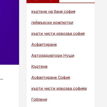
къртене на баня софия
геймърски компютри
кърти чисти извозва софия
Асфалтиране
Авторадиатори Нуши
Къртене
Асфалтиране София
 —
кърти чисти извозва софияа
Гоблени