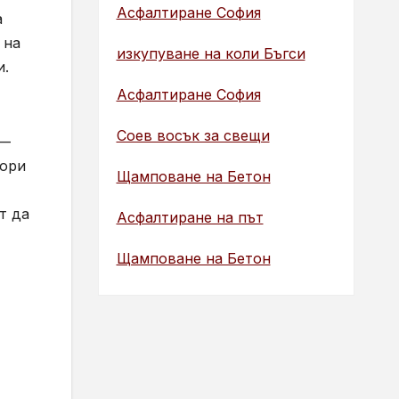
Асфалтиране София
а
 на
изкупуване на коли Бъгси
и.
Асфалтиране София
Соев восък за свещи
 —
тори
Щамповане на Бетон
т да
Асфалтиране на път
Щамповане на Бетон