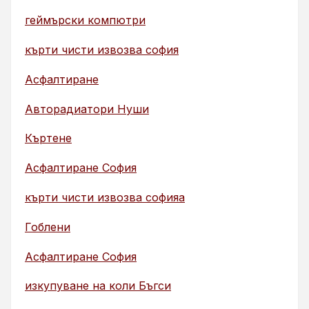
геймърски компютри
кърти чисти извозва софия
Асфалтиране
Авторадиатори Нуши
Къртене
Асфалтиране София
кърти чисти извозва софияа
Гоблени
Асфалтиране София
изкупуване на коли Бъгси