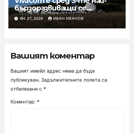
Vivacom е сред 3-те най-
бързоразвиващи се
оператори в света за
ЯН. 27, 2026
ИВАН ИВАНОВ
сателитни услуги за
бизнеса
Вашият коментар
Вашият имейл адрес няма да бъде
публикуван.
Задължителните полета са
отбелязани с
*
Коментар:
*