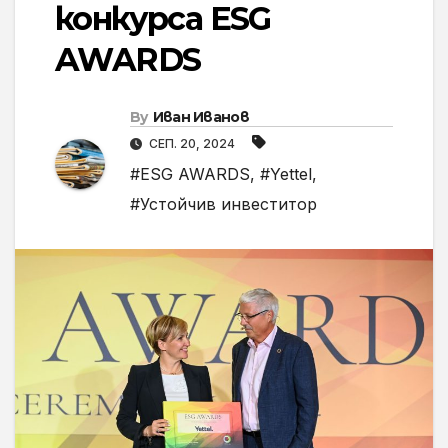
конкурса ESG
AWARDS
By
Иван Иванов
СЕП. 20, 2024
#ESG AWARDS
,
#Yettel
,
#Устойчив инвеститор