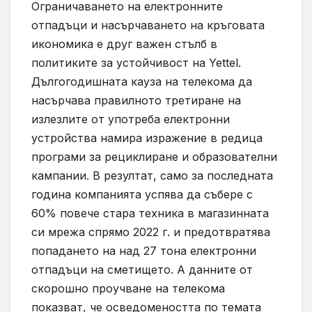
Ограничаването на електронните
отпадъци и насърчаването на кръговата
икономика е друг важен стълб в
политиките за устойчивост на Yettel.
Дългогодишната кауза на телекома да
насърчава правилното третиране на
излезлите от употреба електронни
устройства намира изражение в редица
програми за рециклиране и образователни
кампании. В резултат, само за последната
година компанията успява да събере с
60% повече стара техника в магазинната
си мрежа спрямо 2022 г. и предотвратява
попадането на над 27 тона електронни
отпадъци на сметището. А данните от
скорошно проучване на телекома
показват, че осведомеността по темата