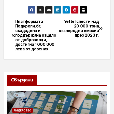
Платформата
Yettel спести над
Навигация
Подкрепи.бг,
20 000 тона
създадена и
въглеродни емисии
поддържана изцяло
през 2023 г.
от доброволци,
достигна 1 000 000
лева от дарения
Свързани
ЛИДЕРСТВО