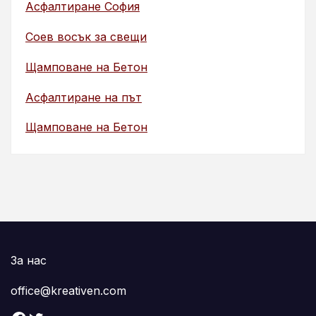
Асфалтиране София
Соев восък за свещи
Щамповане на Бетон
Асфалтиране на път
Щамповане на Бетон
За нас
office@kreativen.com