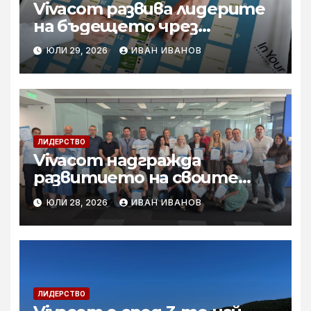
Vivacom развива лидерите
на бъдещето чрез
програмата Lead to Impact
ЮЛИ 29, 2026
ИВАН ИВАНОВ
ЛИДЕРСТВО
Vivacom надгражда
развитието на своите
лидери с нова обучителна
ЮЛИ 28, 2026
ИВАН ИВАНОВ
концепция
ЛИДЕРСТВО