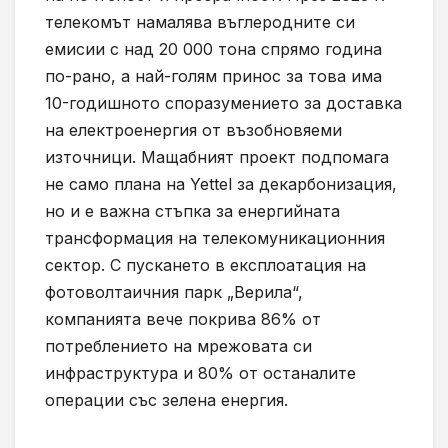
телекомът намалява въглеродните си
емисии с над 20 000 тона спрямо година
по-рано, а най-голям принос за това има
10-годишното споразумението за доставка
на електроенергия от възобновяеми
източници. Мащабният проект подпомага
не само плана на Yettel за декарбонизация,
но и е важна стъпка за енергийната
трансформация на телекомуникационния
сектор. С пускането в експлоатация на
фотоволтаичния парк „Верила“,
компанията вече покрива 86% от
потреблението на мрежовата си
инфраструктура и 80% от останалите
операции със зелена енергия.