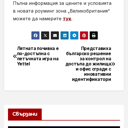
Пълна информация за цените и условията
в новата роуминг зона „Великобритания“
можете да намерите
тук
.
Лятната почивка е
Представиха
Навигация
по-достъпна с
българско решение
петъчната игра на
за контрол на
Yettel
достъпа до жилища
и офис сгради с
иновативни
идентификатори
Свързани