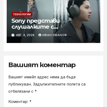
ТЕХНОЛОГИИ
Sony представи
слушалките с
шумопотискане WH-
АВГ. 4, 2026
ИВАН ИВАНОВ
1000XM6 в нов цвят „Olive
Gray“
Вашият коментар
Вашият имейл адрес няма да бъде
публикуван.
Задължителните полета са
отбелязани с
*
Коментар:
*