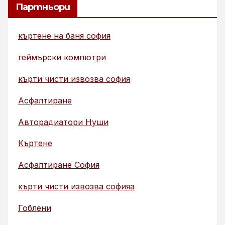
Партньори
къртене на баня софия
геймърски компютри
кърти чисти извозва софия
Асфалтиране
Авторадиатори Нуши
Къртене
Асфалтиране София
кърти чисти извозва софияа
Гоблени