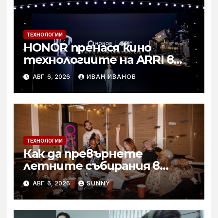
ТЕХНОЛОГИИ
HONOR пренася кино
технологиите на ARRI в
мобилното творчество на
АВГ. 6, 2026
ИВАН ИВАНОВ
събитието Imaging
Technology Launch
ТЕХНОЛОГИИ
Как да превърнете
летните събирания в
купон с караоке система
АВГ. 6, 2026
SUNNY