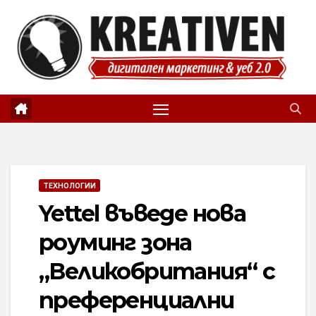
Skip
to
content
ТЕХНОЛОГИИ
Yettel въведе нова
роуминг зона
„Великобритания“ с
преференциални