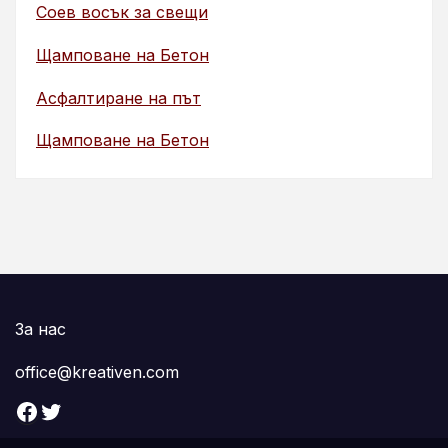
Соев восък за свещи
Щамповане на Бетон
Асфалтиране на път
Щамповане на Бетон
За нас
office@kreativen.com
Facebook
Twitter