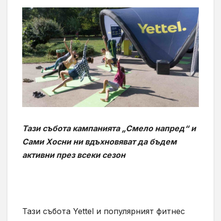
Тази събота кампанията „Смело напред“ и
Сами Хосни ни вдъхновяват да бъдем
активни през всеки сезон
Тази събота Yettel и популярният фитнес