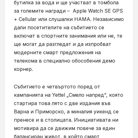
бутилка за вода и ще участват в томбола
за големите награди – Apple Watch SE GPS
+ Cellular или слушалки HAMA. Независимо
дали посетителите на събитието се
включат в спортните занимания или не, те
ще могат да разгледат и да изпробват
модерните смарт предложения на
телекома в специално обособения демо
корнер.
Събитието е четвъртото поред от
кампанията на Yettel „Смело напред“, която
стартира това лято с две издания във
Варна и Приморско, а миналия уикенд се
пренесе и в столицата. Инициативата ни
мотивира да се движим повече за един
балансиран живот, в който смарт