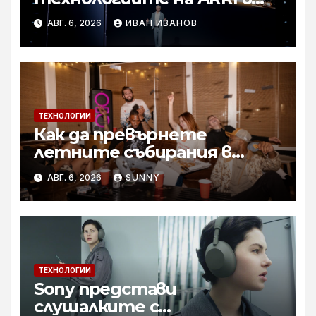
мобилното творчество на
АВГ. 6, 2026
ИВАН ИВАНОВ
събитието Imaging
Technology Launch
ТЕХНОЛОГИИ
Как да превърнете
летните събирания в
купон с караоке система
АВГ. 6, 2026
SUNNY
ТЕХНОЛОГИИ
Sony представи
слушалките с