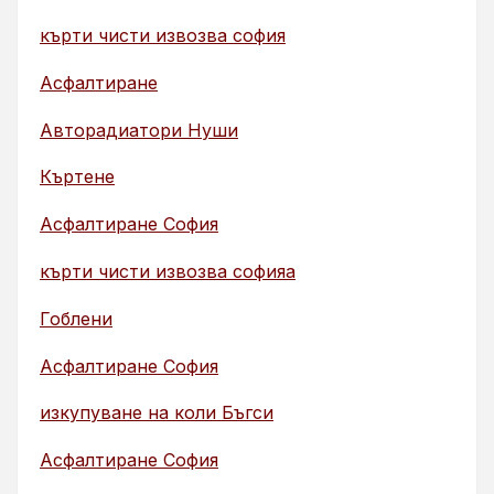
кърти чисти извозва софия
Асфалтиране
Авторадиатори Нуши
Къртене
Асфалтиране София
кърти чисти извозва софияа
Гоблени
Асфалтиране София
изкупуване на коли Бъгси
Асфалтиране София