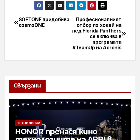
SOFTONE придобива
Професионалният
Навигация
cosmoONE
отбор по хокей на
лед Florida Panthers
се включва в
програмата
#TeamUp на Acronis
Свързани
ТЕХНОЛОГИИ
HONOR пренася кино
технологиите на ARRI в