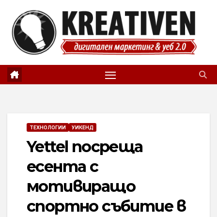
Skip
to
content
ТЕХНОЛОГИИ
УИКЕНД
Yettel посреща
есента с
мотивиращо
спортно събитие в