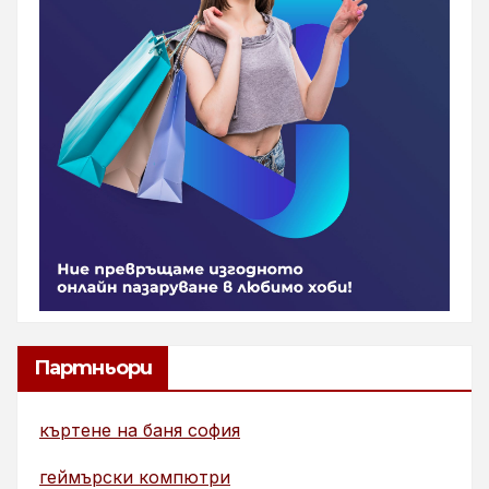
Партньори
къртене на баня софия
геймърски компютри