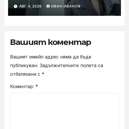
шумопотискане WH-
АВГ. 4, 2026
ИВАН ИВАНОВ
1000XM6 в нов цвят „Olive
Gray“
Вашият коментар
Вашият имейл адрес няма да бъде
публикуван.
Задължителните полета са
отбелязани с
*
Коментар:
*