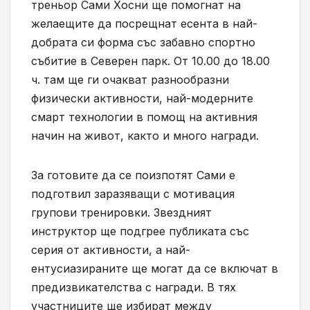
треньор Сами Хосни ще помогнат на
желаещите да посрещнат есента в най-
добрата си форма със забавно спортно
събитие в Северен парк. От 10.00 до 18.00
ч. там ще ги очакват разнообразни
физически активности, най-модерните
смарт технологии в помощ на активния
начин на живот, както и много награди.
За готовите да се поизпотят Сами е
подготвил заразяващи с мотивация
групови тренировки. Звездният
инструктор ще подгрее публиката със
серия от активности, а най-
ентусиазираните ще могат да се включат в
предизвикателства с награди. В тях
участниците ще избират между