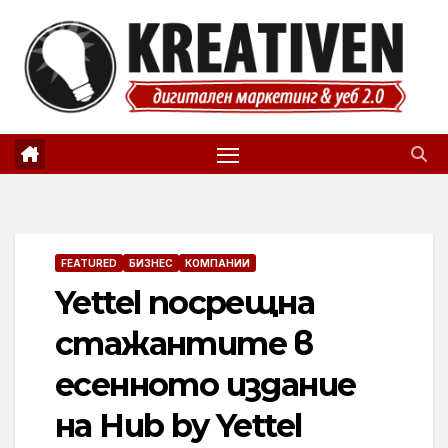
Skip
to
content
FEATURED
БИЗНЕС
КОМПАНИИ
Yettel посрещна
стажантите в
есенното издание
на Hub by Yettel