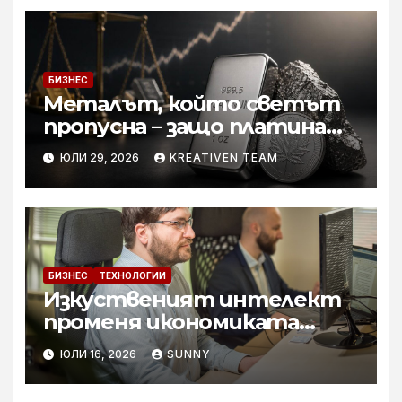
БИЗНЕС
Металът, който светът
пропусна – защо платината
е тихата аристократка
ЮЛИ 29, 2026
KREATIVEN TEAM
сред инвестициите?
БИЗНЕС
ТЕХНОЛОГИИ
Изкуственият интелект
променя икономиката
софтуерните решение за
ЮЛИ 16, 2026
SUNNY
бизнеса