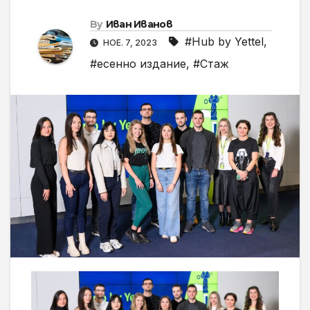
By
Иван Иванов
#Hub by Yettel
,
НОЕ. 7, 2023
#есенно издание
,
#Стаж