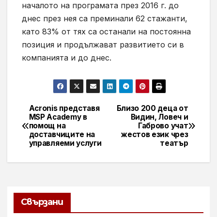
началото на програмата през 2016 г. до
днес през нея са преминали 62 стажанти,
като 83% от тях са останали на постоянна
позиция и продължават развитието си в
компанията и до днес.
Acronis представя
Близо 200 деца от
Навигация
MSP Academy в
Видин, Ловеч и
помощ на
Габрово учат
доставчиците на
жестов език чрез
управляеми услуги
театър
Свързани