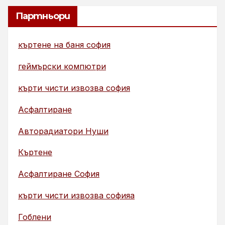
Партньори
къртене на баня софия
геймърски компютри
кърти чисти извозва софия
Асфалтиране
Авторадиатори Нуши
Къртене
Асфалтиране София
кърти чисти извозва софияа
Гоблени