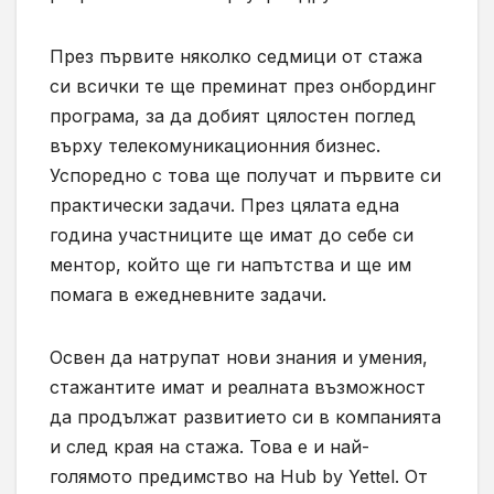
През първите няколко седмици от стажа
си всички те ще преминат през онбординг
програма, за да добият цялостен поглед
върху телекомуникационния бизнес.
Успоредно с това ще получат и първите си
практически задачи. През цялата една
година участниците ще имат до себе си
ментор, който ще ги напътства и ще им
помага в ежедневните задачи.
Освен да натрупат нови знания и умения,
стажантите имат и реалната възможност
да продължат развитието си в компанията
и след края на стажа. Това е и най-
голямото предимство на Hub by Yettel. От