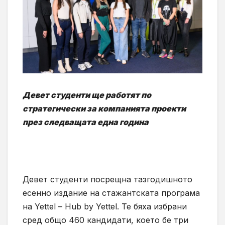
Девет студенти ще работят по
стратегически за компанията проекти
през следващата една година
Девет студенти посрещна тазгодишното
есенно издание на стажантската програма
на Yettel – Hub by Yettel. Те бяха избрани
сред общо 460 кандидати, което бе три