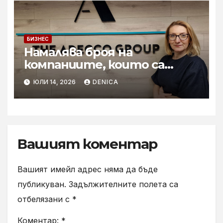
БИЗНЕС
Намалява броя на
компаниите, които са
готови за мащабното
ЮЛИ 14, 2026
DENICA
внедряване на AI
Вашият коментар
Вашият имейл адрес няма да бъде
публикуван.
Задължителните полета са
отбелязани с
*
Коментар:
*