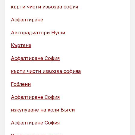
кърти чисти извозва софия
Асфалтиране
Авторадиатори Нуши
Къртене
Асфалтиране София
кърти чисти извозва софияа
Гоблени
Асфалтиране София
изкупуване на коли Бъгси
Асфалтиране София