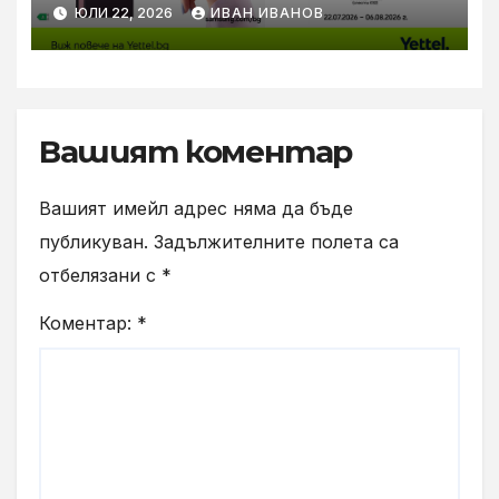
за новите Samsung Galaxy Z
ЮЛИ 22, 2026
ИВАН ИВАНОВ
Flip8, Fold8 и Fold8 Ultra
Вашият коментар
Вашият имейл адрес няма да бъде
публикуван.
Задължителните полета са
отбелязани с
*
Коментар:
*