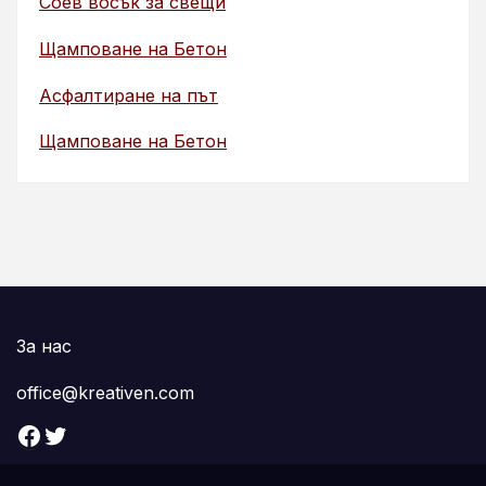
Соев восък за свещи
Щамповане на Бетон
Асфалтиране на път
Щамповане на Бетон
За нас
office@kreativen.com
Facebook
Twitter