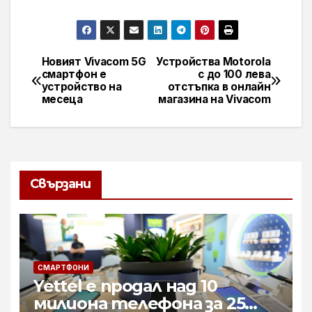
Новият Vivacom 5G
Устройства Motorola
Навигация
смартфон е
с до 100 лева
устройство на
отстъпка в онлайн
месеца
магазина на Vivacom
Свързани
СМАРТФОНИ
Yettel е продал над 10
милиона телефона за 25