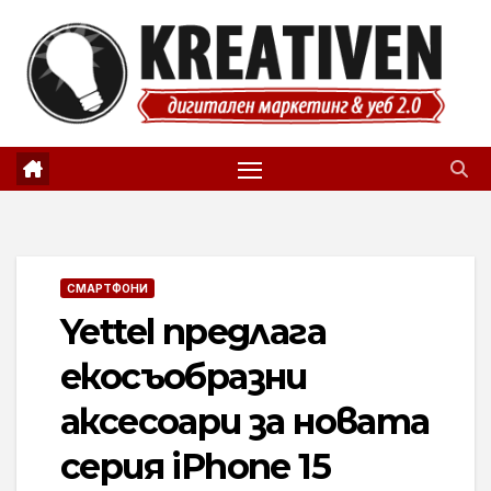
Skip
to
content
СМАРТФОНИ
Yettel предлага
екосъобразни
аксесоари за новата
серия iPhone 15