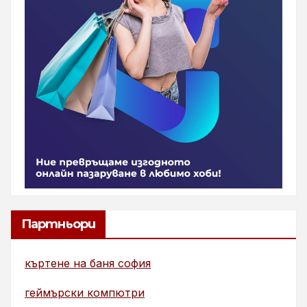
Партньори
къртене на баня софия
геймърски компютри